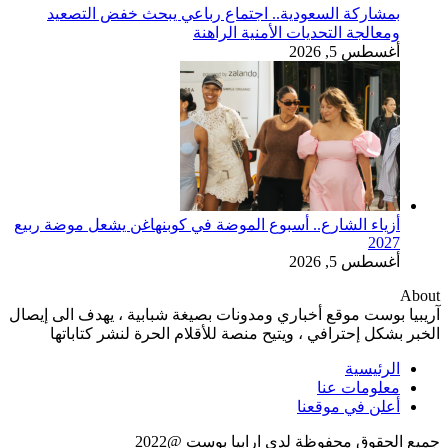
بمشاركة السعودية.. اجتماع رباعي يبحث خفض التصعيد
ومعالجة التحديات الأمنية الراهنة
أغسطس 5, 2026
أزياء الشارع.. أسبوع الموضة في كوبنهاغن يشعل موضة ربيع
2027
أغسطس 5, 2026
About
آريبيا بوست موقع أخباري ومدونات بصيغة شبابية ، يهدف الى إيصال
الخبر بشكل إحترافي ، ويتيح منصة للأقلام الحرة لنشر كتاباتها
الرئيسية
معلومات عنا
أعلن في موقعنا
جميع الحقوق محفوظة لدى ارابيا بوست @2022