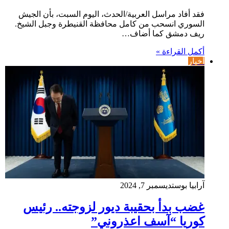
فقد أفاد مراسل العربية/الحدث، اليوم السبت، بأن الجيش
السوري انسحب من كامل محافظة القنيطرة وجبل الشيخ.
ريف دمشق كما أضاف…
أكمل القراءة »
أخبار
آرابيا بوست
ديسمبر 7, 2024
غضب بدأ بحقيبة ديور لزوجته.. رئيس
كوريا “آسف اعذروني”