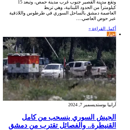
وتقع مدينة القصير جنوب غرب مدينة حمص، وتبعد 15
كيلومتراً من الحدود اللبنانية، وهي تربط
العاصمة دمشق بالساحل السوري في طرطوس واللاذقية
عبر حوض العاصي.…
أكمل القراءة »
أخبار
آرابيا بوست
ديسمبر 7, 2024
الجيش السوري ينسحب من كامل
القنيطرة.. والفصائل تقترب من دمشق