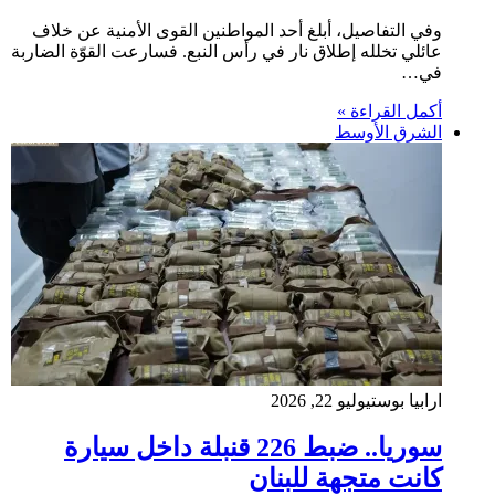
وفي التفاصيل، أبلغ أحد المواطنين القوى الأمنية عن خلاف
عائلي تخلله إطلاق نار في رأس النبع. فسارعت القوّة الضاربة
في…
أكمل القراءة »
الشرق الأوسط
ارابيا بوست
يوليو 22, 2026
سوريا.. ضبط 226 قنبلة داخل سيارة
كانت متجهة للبنان