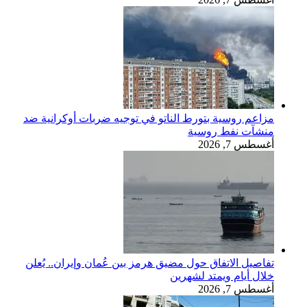
مزاعم روسية بتورط الناتو في توجيه ضربات أوكرانية ضد
منشآت نفط روسية
أغسطس 7, 2026
تفاصيل الاتفاق حول مضيق هرمز بين عُمان وإيران.. يُعلن
خلال أيام ويمتد لشهرين
أغسطس 7, 2026