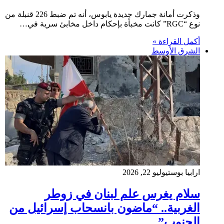
وذكرت أمانة جمارك جديدة يابوس، أنه تم ضبط 226 قنبلة من
نوع “RGC” كانت مخبأة بإحكام داخل مخابئ سرية في…
أكمل القراءة »
الشرق الأوسط
ارابيا بوست
يوليو 22, 2026
سلام يغرس علم لبنان في زوطر
الغربية.. “ماضون بانسحاب إسرائيل من
الجنوب”