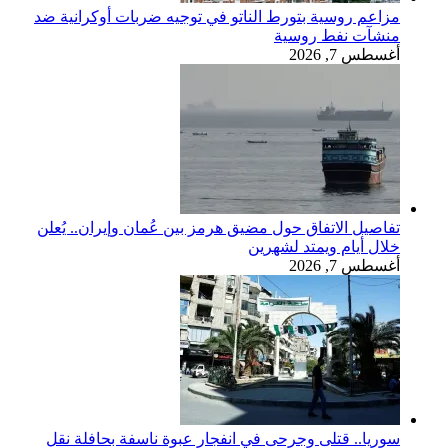
مزاعم روسية بتورط الناتو في توجيه ضربات أوكرانية ضد
منشآت نفط روسية
أغسطس 7, 2026
تفاصيل الاتفاق حول مضيق هرمز بين عُمان وإيران.. يُعلن
خلال أيام ويمتد لشهرين
أغسطس 7, 2026
سوريا.. قتلى وجرحى في انفجار عبوة ناسفة بحافلة نقل