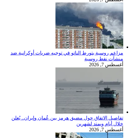
مزاعم روسية بتورط الناتو في توجيه ضربات أوكرانية ضد
منشآت نفط روسية
أغسطس 7, 2026
تفاصيل الاتفاق حول مضيق هرمز بين عُمان وإيران.. يُعلن
خلال أيام ويمتد لشهرين
أغسطس 7, 2026