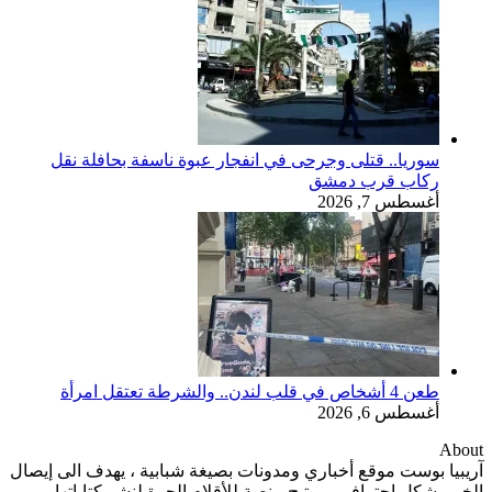
سوريا.. قتلى وجرحى في انفجار عبوة ناسفة بحافلة نقل
ركاب قرب دمشق
أغسطس 7, 2026
طعن 4 أشخاص في قلب لندن.. والشرطة تعتقل امرأة
أغسطس 6, 2026
About
آريبيا بوست موقع أخباري ومدونات بصيغة شبابية ، يهدف الى إيصال
الخبر بشكل إحترافي ، ويتيح منصة للأقلام الحرة لنشر كتاباتها