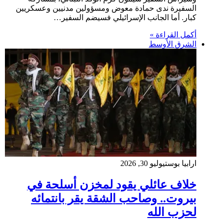
السفيرة ندى حمادة معوض ومسؤولين مدنيين وعسكريين
كبار. أما الجانب الإسرائيلي فسيضم السفير…
أكمل القراءة »
الشرق الأوسط
ارابيا بوست
يوليو 30, 2026
خلاف عائلي يقود لمخزن أسلحة في
بيروت.. وصاحب الشقة يقر بانتمائه
لحزب الله