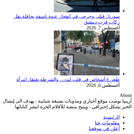
سوريا.. قتلى وجرحى في انفجار عبوة ناسفة بحافلة نقل
ركاب قرب دمشق
أغسطس 7, 2026
طعن 4 أشخاص في قلب لندن.. والشرطة تعتقل امرأة
أغسطس 6, 2026
About
آريبيا بوست موقع أخباري ومدونات بصيغة شبابية ، يهدف الى إيصال
الخبر بشكل إحترافي ، ويتيح منصة للأقلام الحرة لنشر كتاباتها
الرئيسية
معلومات عنا
أعلن في موقعنا