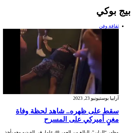
بيج بوكي
ثقافة وفن
آرابيا بوست
يونيو 23, 2023
سقط على ظهره.. شاهد لحظة وفاة
مغنٍ أميركي على المسرح
وظهر “الرابر”، البالغ من العمر 48 عاما، في الفيديو وهو يأخذ