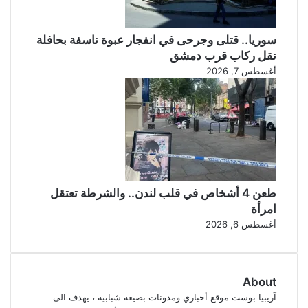
سوريا.. قتلى وجرحى في انفجار عبوة ناسفة بحافلة
نقل ركاب قرب دمشق
أغسطس 7, 2026
طعن 4 أشخاص في قلب لندن.. والشرطة تعتقل
امرأة
أغسطس 6, 2026
About
آريبيا بوست موقع أخباري ومدونات بصيغة شبابية ، يهدف الى