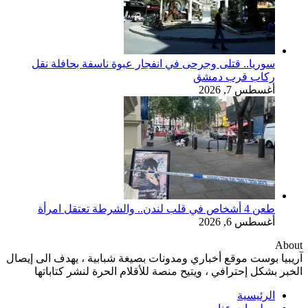
سوريا.. قتلى وجرحى في انفجار عبوة ناسفة بحافلة نقل
ركاب قرب دمشق
أغسطس 7, 2026
طعن 4 أشخاص في قلب لندن.. والشرطة تعتقل امرأة
أغسطس 6, 2026
About
آريبيا بوست موقع أخباري ومدونات بصيغة شبابية ، يهدف الى إيصال
الخبر بشكل إحترافي ، ويتيح منصة للأقلام الحرة لنشر كتاباتها
الرئيسية