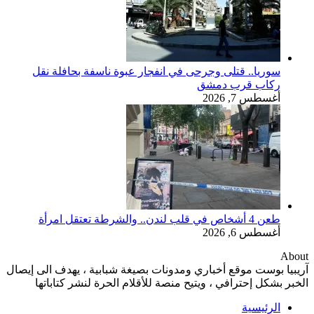
سوريا.. قتلى وجرحى في انفجار عبوة ناسفة بحافلة نقل
ركاب قرب دمشق
أغسطس 7, 2026
طعن 4 أشخاص في قلب لندن.. والشرطة تعتقل امرأة
أغسطس 6, 2026
About
آريبيا بوست موقع أخباري ومدونات بصيغة شبابية ، يهدف الى إيصال
الخبر بشكل إحترافي ، ويتيح منصة للأقلام الحرة لنشر كتاباتها
الرئيسية