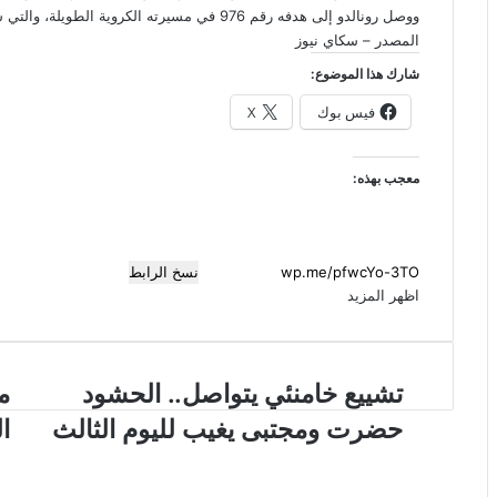
ووصل رونالدو إلى هدفه رقم 976 في مسيرته الكروية الطويلة، والتي شهدت تسجيله 145 هدفا مع
المصدر – سكاي نيوز
شارك هذا الموضوع:
فيس بوك
X
معجب بهذه:
نسخ الرابط
اظهر المزيد
ت
تشييع خامنئي يتواصل.. الحشود
م
م
ش
س
حضرت ومجتبى يغيب لليوم الثالث
ا
ي
ا
ي
ع
ع
ل