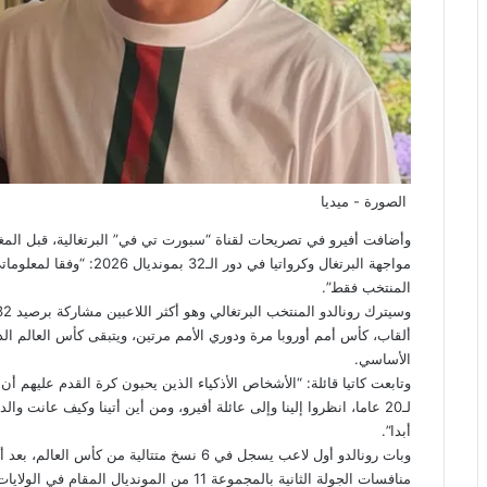
الصورة - ميديا
وأضافت أفيرو في تصريحات لقناة “سبورت تي في” البرتغالية، قبل الم
مواجهة
البرتغال
وكرواتيا في دور الـ32 بم
المنتخب فقط”.
وسيترك
رونالدو
ألقاب، كأس أمم أوروبا مرة ودوري الأمم مرتين، ويتبقى
كأس العالم
الذ
الأساسي.
وتابعت كاتيا قائلة: “الأشخاص الأذكياء الذين يحبون كرة القدم عليهم أن
لـ20 عاما، انظروا إلينا وإلى عائلة أفيرو، ومن أين أتينا وكيف عانت و
أبدا”.
وبات رونالدو أول لاعب يسجل في 6 نسخ متتالية من كأس العالم، بعد أن أحرز هدفين لمنتخب بلاده في شباك
منافسات الجولة الثانية بالمجموعة 11 من المونديال المقام في الولايات المتحدة والمكسيك وكندا.