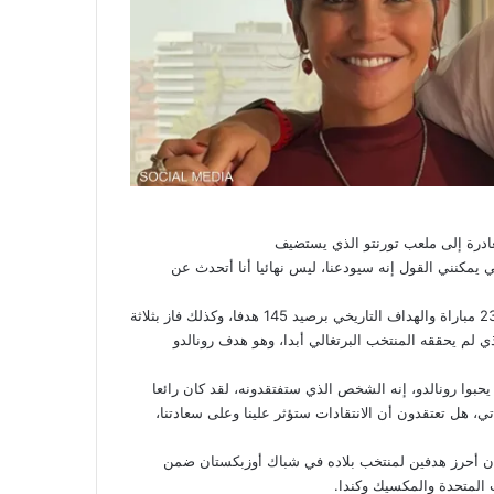
غادرة إلى ملعب تورنتو الذي يستضيف
ونديال 2026: “وفقا لمعلوماتي يمكنني القول إنه سيودعنا، ليس نهائيا أنا أتحدث عن
المنتخب البرتغالي وهو أكثر اللاعبين مشاركة برصيد 232 مباراة والهداف التاريخي برصيد 145 هدفا، وكذلك فاز بثلاثة
ي لم يحققه المنتخب البرتغالي أبدا، وهو هدف رونالدو
 يحبوا رونالدو، إنه الشخص الذي ستفتقدونه، لقد كان رائعا
الدتي، هل تعتقدون أن الانتقادات ستؤثر علينا وعلى سعادتنا،
أوزبكستان
ضمن