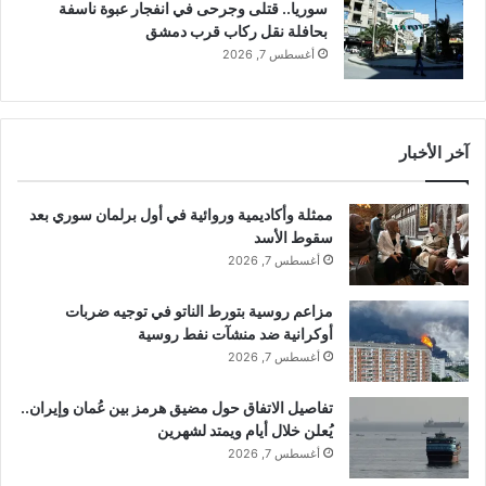
سوريا.. قتلى وجرحى في انفجار عبوة ناسفة
ل
ب
بحافلة نقل ركاب قرب دمشق
ي
ر
أغسطس 7, 2026
ب
ك
ي
ت
ا
ل
س
ة
ن
آخر الأخبار
ف
ق
ي
و
ا
ممثلة وأكاديمية وروائية في أول برلمان سوري بعد
م
ل
سقوط الأسد
ب
ب
أغسطس 7, 2026
ذ
ر
ل
ل
ك
مزاعم روسية بتورط الناتو في توجيه ضربات
م
أوكرانية ضد منشآت نفط روسية
ا
ن
أغسطس 7, 2026
ل
ل
تفاصيل الاتفاق حول مضيق هرمز بين عُمان وإيران..
م
يُعلن خلال أيام ويمتد لشهرين
و
أغسطس 7, 2026
ا