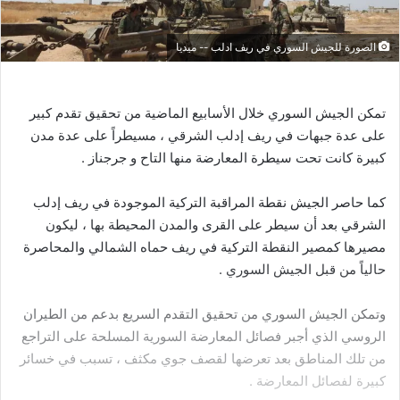
الصورة للجيش السوري في ريف ادلب -- ميديا
تمكن
الجيش
السوري
خلال
الأسابيع
الماضية
من
تحقيق
تقدم
كبير
على
عدة
جبهات
في
ريف
إدلب
الشرقي
،
مسيطراً
على
عدة
مدن
كبيرة
كانت
تحت
سيطرة
المعارضة
منها
التاح
و
جرجناز
.
كما
حاصر
الجيش
نقطة
المراقبة
التركية
الموجودة
في
ريف
إدلب
الشرقي
بعد
أن
سيطر
على
القرى
والمدن
المحيطة
بها
،
ليكون
مصيرها
كمصير
النقطة
التركية
في
ريف
حماه
الشمالي
والمحاصرة
حالياً
من
قبل
الجيش
السوري
.
وتمكن
الجيش
السوري
من
تحقيق
التقدم
السريع
بدعم
من
الطيران
الروسي
الذي
أجبر
فصائل
المعارضة
السورية
المسلحة
على
التراجع
من
تلك
المناطق
بعد
تعرضها
لقصف
جوي
مكثف
،
تسبب
في
خسائر
كبيرة
لفصائل
المعارضة
.