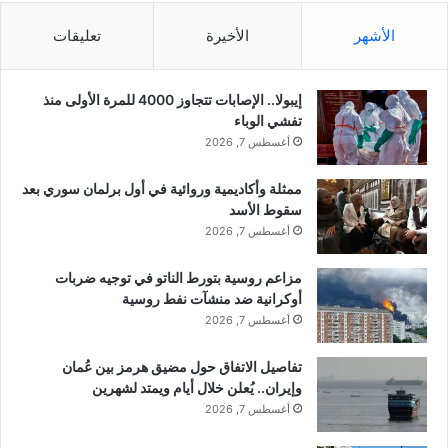
ل
ه
الأشهر
الأخيرة
تعليقات
ى
ب
ع
ت
د
إيبولا.. الإصابات تتجاوز 4000 للمرة الأولى منذ
ق
ت
تفشي الوباء
د
ع
أغسطس 7, 2026
ي
ر
م
ض
ا
ممثلة وأكاديمية وروائية في أول برلمان سوري بعد
ه
ل
سقوط الأسد
ل
د
ض
أغسطس 7, 2026
ع
غ
م
و
مزاعم روسية بتورط الناتو في توجيه ضربات
ا
ط
أوكرانية ضد منشآت نفط روسية
ل
م
أغسطس 7, 2026
ع
ن
س
ق
تفاصيل الاتفاق حول مضيق هرمز بين عُمان
ك
ب
وإيران.. يُعلن خلال أيام ويمتد لشهرين
ر
ل
أغسطس 7, 2026
ي
أ
ل
ك