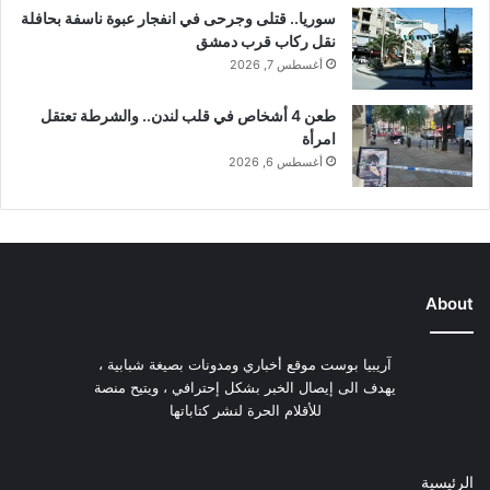
ف
سوريا.. قتلى وجرحى في انفجار عبوة ناسفة بحافلة
ق
نقل ركاب قرب دمشق
ة
أغسطس 7, 2026
ع
ل
طعن 4 أشخاص في قلب لندن.. والشرطة تعتقل
ى
امرأة
م
أغسطس 6, 2026
ر
ش
ح
ه
م
!
About
آريبيا بوست موقع أخباري ومدونات بصيغة شبابية ،
يهدف الى إيصال الخبر بشكل إحترافي ، ويتيح منصة
للأقلام الحرة لنشر كتاباتها
الرئيسية