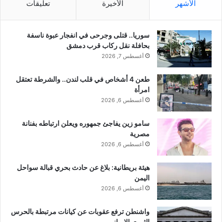
الأشهر
الأخيرة
تعليقات
س
ي
ب
ا
ب
ه
معجب بهذه:
سوريا.. قتلى وجرحى في انفجار عبوة ناسفة
إ
و
بحافلة نقل ركاب قرب دمشق
س
ل
أغسطس 7, 2026
ت
ـ
ق
ا
ا
طعن 4 أشخاص في قلب لندن.. والشرطة تعتقل
ل
وزارة الخارجية الأمريكية تحذر
اسرائيل تحذر لبنان من برنامج
ل
امرأة
خ
لبنان : فككوا مصنع الصواريخ
صاروخي إيراني على أراضيها !
ت
ل
أغسطس 6, 2026
الإيراني أو ستهاجمكم إسرائيل !
أغسطس 30, 2019
ه
ي
سبتمبر 5, 2019
في "الشرق الأوسط"
و
ل
سامو زين يفاجئ جمهوره ويعلن ارتباطه بفنانة
في "الشرق الأوسط"
خ
.
مصرية
ل
الجيش الإسرائيلي: أمامنا أسابيع
.
أغسطس 6, 2026
ا
من القتال ضد إيران وحزب الله
م
مارس 23, 2026
ف
ا
هيئة بريطانية: بلاغ عن حادث بحري قبالة سواحل
في "الشرق الأوسط"
ا
ه
اليمن
ت
و
أغسطس 6, 2026
ه
ا
م
ل
واشنطن ترفع عقوبات عن كيانات مرتبطة بالحرس
نسخ الرابط
ع
ر
الثوري الإيراني