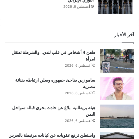
ت
د
أغسطس 6, 2026
ر
ا
م
ل
ب
ف
!
ل
آخر الأخبار
س
ط
ي
طعن 4 أشخاص في قلب لندن.. والشرطة تعتقل
ن
امرأة
ي
أغسطس 6, 2026
؟
سامو زين يفاجئ جمهوره ويعلن ارتباطه بفنانة
مصرية
أغسطس 6, 2026
هيئة بريطانية: بلاغ عن حادث بحري قبالة سواحل
اليمن
أغسطس 6, 2026
واشنطن ترفع عقوبات عن كيانات مرتبطة بالحرس