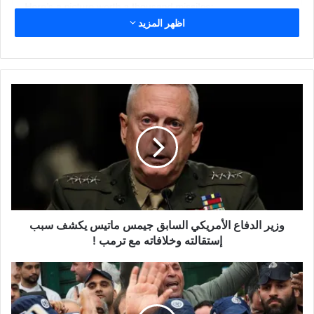
اظهر المزيد
و
ز
ي
ر
ا
ل
د
ف
ا
ع
وزير الدفاع الأمريكي السابق جيمس ماتيس يكشف سبب
ا
إستقالته وخلافاته مع ترمب !
ل
أ
ا
م
ل
ر
ز
ي
ي