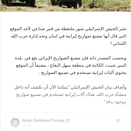
نشر
الجيش
الإسرائيلي
صور
ملتقطة
من
قمر
صناعي
لأحد
الموقع
التي
قال
أنها
مصنع
صواريخ
إيرانية
في
لبنان
وتحد
إدارة
حزب
الله
اللبناني
!
وبحسب
المصدر
ذاته
فإن
مصنع
الصواريخ
الإيراني
يقع
في
بلدة
النبي
شيت،
الكائنة
في
منطقة
سهل
البقاع
،
مضيفاً
أن
الموقع
يحتوي
آليات
إيرانية
تستخدم
في
تصنيع
الصواريخ
.
وأضاف
بيان
الجيش
الإسرائيلي
“
يمكننا
الآن
أن
نكشف
أنه
داخل
منشأة
حزب
الله،
هناك
آلات
إيرانية
تستخدم
في
تصنيع
صواريخ
موجهة
بدقة
“