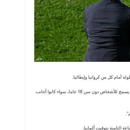
وحسب ما ذكرت صحيفة “بيلد”، فإنه بموجب القانون الألماني، لا يسمح للأشخاص دون سن 18 عاما، سواء كانوا أجانب
”.
ة الثامنة بتوقيت ألمانيا.