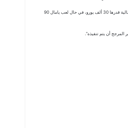
وأوضحت “بيلد” أن الاتحاد الإسباني لكرة القدم قد يواجه غرامة مالية قدرها 30 ألف يورو، في حال لعب يامال 90
 المرجح أن يتم تنفيذه”.