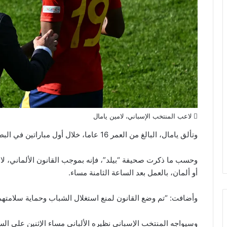
لاعب المنتخب الإسباني، لامين يامال
وتألق يامال، البالغ من العمر 16 عاما، خلال أول مباراتين في البطولة أمام كل من كرواتيا وإيطاليا.
أو ألمان، بالعمل بعد الساعة الثامنة مساء.
وأضافت: “تم وضع القانون لمنع استغلال الشباب وحماية سلامتهم
وسيواجه المنتخب الإسباني نظيره الألباني مساء الإثنين على الساع