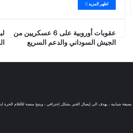
اظهر المزيد
ع
عقوبات أوروبية على 6 عسكريين من
ل
لب
ق
ب
الجيش السوداني والدعم السريع
ال
و
ن
ب
ا
ا
ن
ت
أ
أ
م
و
ا
ر
م
و
و
ب
ا
ي
ق
صيغة شبابية ، يهدف الى إيصال الخبر بشكل إحترافي ، ويتيح منصة للأقلام الحرة لنش
ة
ع
ع
ي
ل
ن
ى
.
.
6