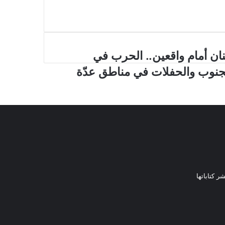
نان أمام واقعين.. الحرب في
جنوب والحفلات في مناطق عدّة
ر كتاباتها