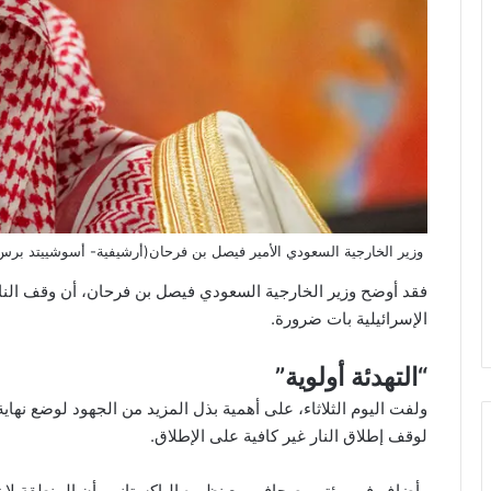
وزير الخارجية السعودي الأمير فيصل بن فرحان(أرشيفية- أسوشييتد برس
فقد أوضح وزير الخارجية السعودي فيصل بن فرحان، أن وقف الن
الإسرائيلية بات ضرورة.
“التهدئة أولوية”
ولفت اليوم الثلاثاء، على أهمية بذل المزيد من الجهود لوضع نهاي
لوقف إطلاق النار غير كافية على الإطلاق.
وأضاف في مؤتمر صحافي مع نظيره الباكستاني، أن المنطقة لا تح