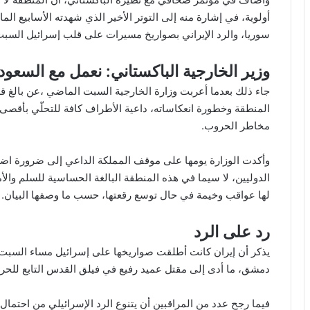
أولوية، في إشارة منه إلى التوتر الأخير الذي شهدته الأسابيع الما
سوريا، والرد الإيراني بصواريخ مسيرات على قلب إسرائيل السب
وزير الخارجية الباكستاني: نعمل مع السعو
جاء ذلك بعدما أعربت وزارة الخارجية السبت الماضي ،عن بالغ ق
المنطقة وخطورة انعكاساته، داعية الأطراف كافة للتحلّي بأق
مخاطر الحروب.
وأكدت الوزارة يومها على موقف المملكة الداعي إلى ضرورة اض
الدوليين، لا سيما في هذه المنطقة البالغة الحساسية للسلم والأ
لها عواقب وخيمة في حال توسع رقعتها، حسب ما وصفها البيان.
رد على الرد
يذكر أن إيران كانت أطلقت صواريخها على إسرائيل مساء السبت 
دمشق، ما أدى إلى مقتل عميد رفيع في فيلق القدس التابع للحرس الثور
فيما رجح عدد من المراقبين أن يتنوع الرد الإسرائيلي من احتمال 