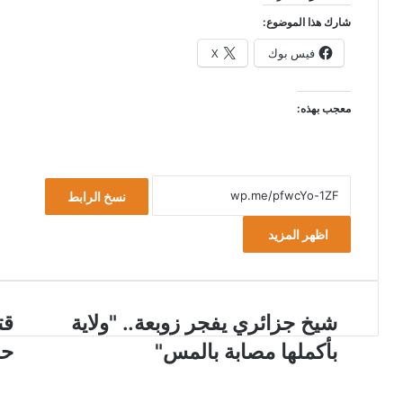
شارك هذا الموضوع:
فيس بوك
X
معجب بهذه:
نسخ الرابط
اظهر المزيد
ش
شيخ جزائري يفجر زوبعة.. "ولاية
ق
قت
ي
ت
بأكملها مصابة بالمس"
حد
خ
ي
ج
ل
ز
ب