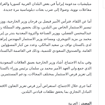
ميليشيات مدعومة إيرانياً في بعض البلدان العربية كسوريا والعر
مفاعلات نووية، وصولا إلى ضرب بعثات دبلوماسية مرة جديدة.
أما عن اللقاء، فترأس الأمير فيصل بن فرحان وزير الخارجية، ووز
تيسير الاستثمار الخاص بين البلدين، وذلك بحضور وفد المملكة ر
عبدالمحسن الفضلي، ووزير الصناعة والثروة المعدنية بندر بن إبر
محمد بن مزيد التويجري، ومساعد وزير الاستثمار المهندس إبرا
لدى باكستان نواف بن سعيد المالكي، وعدد من كبار المسؤولين 
العامة، والصندوق السعودي للتنمية، وذلك في العاصمة الباكستانية
وفي بداية الاجتماع، أشاد وزير الخارجية بعمق العلاقات السعودية ال
الذي جمع ولي العهد الأمير محمد بن سلمان برئيس وزراء باكست
إلى تعزيز فرص الاستثمار بمختلف المجالات، ودعم المستثمرين ف
كما جرى خلال الاجتماع، استعراض أبرز فرص تعزيز التعاون الاقت
التبادل التجاري بما يحقق تطلعات قيادتي البلدين.
المصدر :
العربية