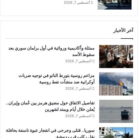
أغسطس 7, 2026
خ
ا
ل
؟
ح
س
ف
ي
ر
آخر الأخبار
ن
ة
ا
"
ت
ممثلة وأكاديمية وروائية في أول برلمان سوري بعد
ع
و
سقوط الأسد
ل
ر
أغسطس 7, 2026
ى
أ
إ
م
ر
مزاعم روسية بتورط الناتو في توجيه ضربات
ي
ج
أوكرانية ضد منشآت نفط روسية
ر
ا
ي
أغسطس 7, 2026
ء
ك
ب
ي
تفاصيل الاتفاق حول مضيق هرمز بين عُمان وإيران..
ر
ي
يُعلن خلال أيام ويمتد لشهرين
ي
ك
أغسطس 7, 2026
ك
ش
س
ف
سوريا.. قتلى وجرحى في انفجار عبوة ناسفة بحافلة
ي
ا
نقل ركاب قرب دمشق