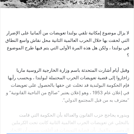
الصورة : ميديا
لا يزال موضوع إمكانية تلقي بولندا تعويضات من ألمانيا على الإضرار
التي لحقت بها خلال الحرب العالمية الثانية محل نقاش واسع النطاق
في بولندا ، ولكن هل هذه المرة الأولى التي يتم فيها طرح الموضوع
؟
وقبل أيام أشارت المتحدثة باسم وزارة الخارجية الروسية ماريا
زاخاروا إلى قضية تعويضات الحرب المحتملة لبولندا ، وبحسب رأيها
فإم الحكومة البولندية قد تخلت عن حقها بالحصول على تعويضات
في إعلان عام 1953 ، وهو إعلان يعتبر “صالح من الناحية القانونية” و
“معترف به من قبل المجتمع الدولي”.
وبدوره يحاجج حزب القانون والعدالة بأن الحكومة التي قامت
بالتخلي عن تعويضات الحرب العالمية الثانية كانت تحت الكرملين
الروسي ، والقول بأن قضاية التويضات قد أغلقت بسبب أن الاتحاد