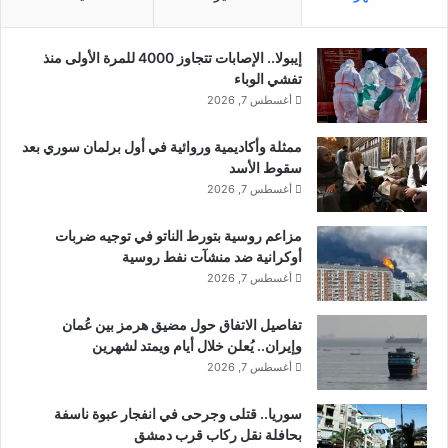
.
م
.
ا
إيبولا.. الإصابات تتجاوز 4000 للمرة الأولى منذ
و
ع
تفشي الوباء
ج
ا
أغسطس 7, 2026
و
ت
ن
ا
س
ممثلة وأكاديمية وروائية في أول برلمان سوري بعد
ل
و
سقوط الأسد
إ
ن
ر
أغسطس 7, 2026
ي
ه
ف
ا
مزاعم روسية بتورط الناتو في توجيه ضربات
ض
ب
أوكرانية ضد منشآت نفط روسية
ل
ي
أغسطس 7, 2026
"
ة
ا
ف
تفاصيل الاتفاق حول مضيق هرمز بين عُمان
ل
ي
وإيران.. يُعلن خلال أيام ويمتد لشهرين
م
أ
أغسطس 7, 2026
و
م
ت
ر
سوريا.. قتلى وجرحى في انفجار عبوة ناسفة
د
ي
بحافلة نقل ركاب قرب دمشق
ا
ك