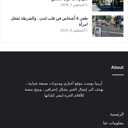
ت
ل
أغسطس 7, 2026
!
ت
ا
طعن 4 أشخاص في قلب لندن.. والشرطة تعتقل
ف
امرأة
ص
أغسطس 6, 2026
ي
ل
!
About
آريبيا بوست موقع أخباري ومدونات بصيغة شبابية ،
يهدف الى إيصال الخبر بشكل إحترافي ، ويتيح منصة
للأقلام الحرة لنشر كتاباتها
الرئيسية
معلومات عنا