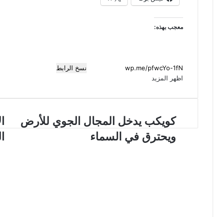
معجب بهذه:
نسخ الرابط
اظهر المزيد
ك
كويكب يدخل المجال الجوي للأرض
ا
ا
و
ل
ويحترق في السماء
ا
ي
ا
ك
ت
ب
ح
ي
ا
د
د
خ
ا
ل
ل
ا
أ