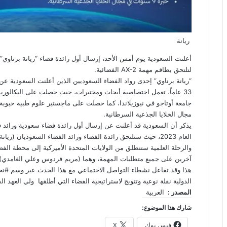
ريانة
أعلنت السعودية يوم أمس الأحد، إرسال أول رائدة فضاء “ريانة برناوي” إ
لتلتحق بطاقم مهمة AX-2 الفضائية.
“ريانة برناوي” إحدى رواد الفضاء السعوديين الذين أعلنت السعودية عن
33 عاماً، تعمل اختصاصية أبحاث ومختبرات، حيث حصلت على البكالوري
مجال الخلايا الجذعية السرطانية.
يذكر أن السعودية قد أعلنت عن إرسال أول رائدة فضاء سعودية ورائد ف
العام 2023، حيث ستلتحق رائدة الفضاء ورائد الفضاء السعوديان (ريانة برناوي وعلي القرني) بطاقم مهمة AX-2.
والرحلة العلمية ستنطلق من الولايات المتحدة الأميركية إلى محطة الفض
آخرين على جميع متطلبات المهمة، وهما (مريم فردوس وعلي الغامدي).
هذا وق
الدولية نقلة نوعية وتتويج لاستراتيجية الفضاء التي أطلقها ‎ ولي العهد السعودي العام الماضي.
المصدر :
العربية
شارك هذا الموضوع:
فيس بوك
X