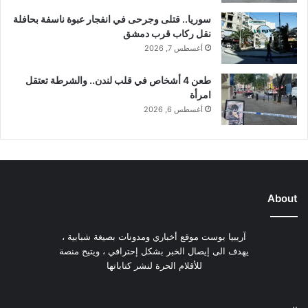
سوريا.. قتلى وجرحى في انفجار عبوة ناسفة بحافلة
نقل ركاب قرب دمشق
أغسطس 7, 2026
طعن 4 أشخاص في قلب لندن.. والشرطة تعتقل
امرأة
أغسطس 6, 2026
About
آريبيا بوست موقع أخباري ومدونات بصيغة شبابية ،
يهدف الى إيصال الخبر بشكل إحترافي ، ويتيح منصة
للأقلام الحرة لنشر كتاباتها