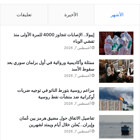
نسخ الرابط
ي
ب
ر
ا
الأشهر
الأخيرة
تعليقات
ا
ر
ل
ي
خ
س
إيبولا.. الإصابات تتجاوز 4000 للمرة الأولى منذ
ا
س
تفشي الوباء
ر
ا
أغسطس 7, 2026
ج
ن
ي
ج
ة
ممثلة وأكاديمية وروائية في أول برلمان سوري بعد
ي
ا
سقوط الأسد
ر
ل
م
أغسطس 7, 2026
إ
ا
ي
ن
مزاعم روسية بتورط الناتو في توجيه ضربات
ر
ي
أوكرانية ضد منشآت نفط روسية
ا
ط
أغسطس 7, 2026
ن
ل
ي
ب
تفاصيل الاتفاق حول مضيق هرمز بين عُمان
ق
وإيران.. يُعلن خلال أيام ويمتد لشهرين
!
م
أغسطس 7, 2026
ي