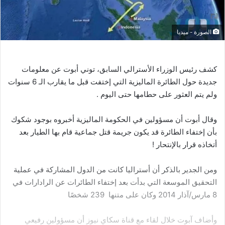
الصورة - ميديا
كشف
رئيس
الوزراء
الأسترالي
السابق،
توني
أبوت
عن
معلومات
جديدة
حول
الطائرة
الماليزية
التي
إختفت
قبل
ما
يقارب
الـ
6
سنوات
ولم
يتم
العثور
على
حطامها
حتى
اليوم
.
وقال
أبوت
أن
مسؤولين
في
الحكومة
الماليزية
أخبروه
بوجود
شكوك
بأن
إختفاء
الطائرة
قد
يكون
جريمة
قتل
جماعية
قام
بها
الطيار
بعد
أتخاذه
قرار
بالإنتحار
!
ومن
الجدير
بالذكر
أن
أستراليا
كانت
من
الدول
المشاركة
في
عملية
التحقيق
الموسعة
التي
بدأت
بعد
إختفاء
الطائرات
عن
الرادارات
في
8
مارس
/
آذار
2014
وكان
على
متنها
239
شخصًا
وأضاف
آبوت
خلال
لقاء
مع
قناة
سكاي
نيوز
أن
مسؤولين
رفيعي