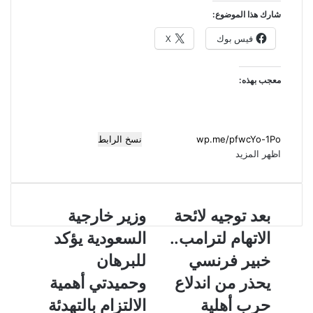
شارك هذا الموضوع:
فيس بوك
X
معجب بهذه:
نسخ الرابط
اظهر المزيد
ب
بعد توجيه لائحة
و
وزير خارجية
ع
ز
الاتهام لترامب..
السعودية يؤكد
د
ي
ت
ر
خبير فرنسي
للبرهان
و
خ
يحذر من اندلاع
وحميدتي أهمية
ج
ا
ي
ر
حرب أهلية
الالتزام بالتهدئة