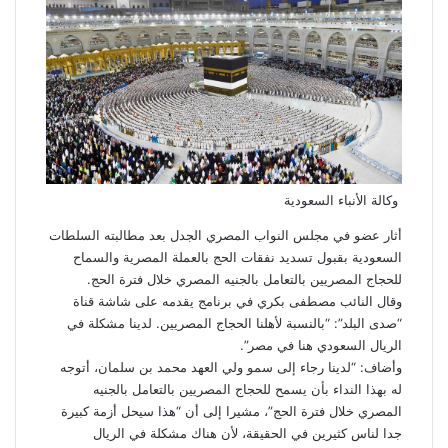
وكالة الأنباء السعودية
أثار عضو في مجلس النواب المصري الجدل بعد مطالبته السلطات
السعودية بقبول تسديد نفقات
الحج
بالعملة المصرية والسماح
للحجاج المصريين بالتعامل بالجنيه المصري خلال فترة الحج.
وقال النائب مصطفى بكري في برنامج يقدمه على شاشة قناة
“صدى البلد”: “بالنسبة لأهلنا الحجاج المصريين. لدينا مشكلة في
الريال السعودي هنا في مصر”.
وأضاف: “لدينا رجاء إلى سمو ولي العهد محمد بن سلمان، أتوجه
له بهذا النداء بأن يسمح للحجاج المصريين بالتعامل بالجنيه
المصري خلال فترة الحج”، مشيرا إلى أن “هذا سيحل أزمة كبيرة
جدا لناس كثيرين في الحقيقة، لأن هناك مشكلة في الريال