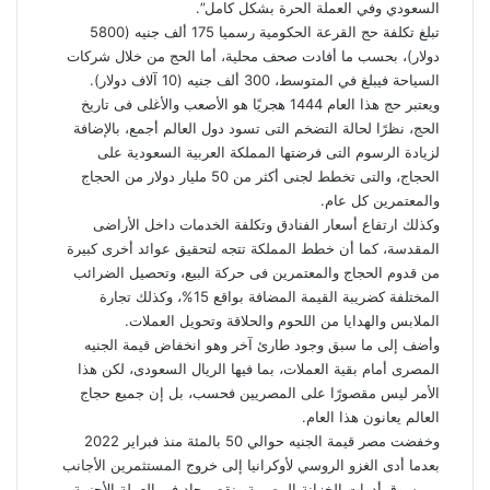
السعودي وفي العملة الحرة بشكل كامل”.
تبلغ تكلفة حج القرعة الحكومية رسميا 175 ألف جنيه (5800
دولار)، بحسب ما أفادت صحف محلية، أما الحج من خلال شركات
السياحة فيبلغ في المتوسط، 300 ألف جنيه (10 آلاف دولار).
ويعتبر حج هذا العام 1444 هجريًا هو الأصعب والأغلى فى تاريخ
الحج، نظرًا لحالة التضخم التى تسود دول العالم أجمع، بالإضافة
لزيادة الرسوم التى فرضتها المملكة العربية السعودية على
الحجاج، والتى تخطط لجنى أكثر من 50 مليار دولار من الحجاج
والمعتمرين كل عام.
وكذلك ارتفاع أسعار الفنادق وتكلفة الخدمات داخل الأراضى
المقدسة، كما أن خطط المملكة تتجه لتحقيق عوائد أخرى كبيرة
من قدوم الحجاج والمعتمرين فى حركة البيع، وتحصيل الضرائب
المختلفة كضريبة القيمة المضافة بواقع 15%، وكذلك تجارة
الملابس والهدايا من اللحوم والحلاقة وتحويل العملات.
وأضف إلى ما سبق وجود طارئ آخر وهو انخفاض قيمة الجنيه
المصرى أمام بقية العملات، بما فيها الريال السعودى، لكن هذا
الأمر ليس مقصورًا على المصريين فحسب، بل إن جميع حجاج
العالم يعانون هذا العام.
وخفضت مصر قيمة الجنيه حوالي 50 بالمئة منذ فبراير 2022
بعدما أدى الغزو الروسي لأوكرانيا إلى خروج المستثمرين الأجانب
من سوق أدوات الخزانة المصرية ونقص حاد في العملة الأجنبية.