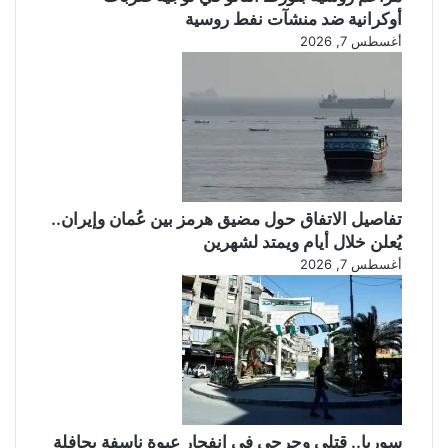
ر
ا
أوكرانية ضد منشآت نفط روسية
ب
ل
أغسطس 7, 2026
أ
ت
ه
ه
ل
د
ي
ئ
ة
ة
ب
أ
م
تفاصيل الاتفاق حول مضيق هرمز بين عُمان وإيران..
ي
ر
يُعلن خلال أيام ويمتد لشهرين
ك
أغسطس 7, 2026
ا
سوريا.. قتلى وجرحى في انفجار عبوة ناسفة بحافلة