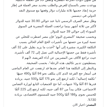
ووعدت مصر بالسماح للعرض والطلب بتحديد سعر العملة في إطار
حزمة إنقاذ حجمها ثلاثة مليارات دولار وقعتها مع صندوق النقد
الدولي في ديسمبر.
وظل سعر الصرف الرسمي ثابتا عند حوالي 30.90 جنيه للدولار
لأكثر من ثلاثة أشهر بينما تراجعت العملة المصرية في السوق
السوداء إلى حوالي 39 جنيه للدولار.
وبحسب صحيفة “المصري اليوم” فإن مصر اضطرت للتخلي عن
نسبة كبيرة من حصتها من تأشيرات الحج العام الحالي بسبب
التكلفة الكبيرة، مشيرة إلى أنها “أخذت ما يزيد بقليل على 32 ألف
تأشيرة فقط من حصتها الإجمالية التى تصل إلى 72 ألف تأشيرة،
حيث تراجع الآلاف من المصريين عن أداء الفريضة، لأنهم لا
يستطيعون تدبير تكاليف هذه الرحلة”، بحسب الصحيفة.
وبالنظر إلى التكلفة هذا العام، نجدها قد ارتفعت عن العام الماضى
فى أسعار حج القرعة الذى كان يتكلف نحو 94 ألفًا و490 جنيهًا
“تكلفة إجمالية”، لكنه ارتفع إلى نحو 175 ألفًا و500 جنيه، بزيادة
قدرها 81 ألفًا و10 جنيهات، أما حج الجمعيات التابع لوزارة التضامن
الاجتماعى، فكان يبدأ من 87 ألف جنيه، لكنه ارتفع إلى 225 ألفًا
للخمس نجوم، و186 ألفًا و500 جنيه للمستوى الاقتصادى، بزيادة
130%.
المصدر:
اخبار الان