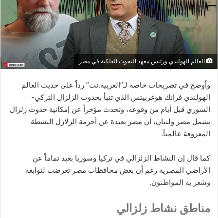
العالم الهولندي ورئيس معهد البحوث الفلكية في مصر
وأوضح في تصريحات خاصة لـ”العربية.نت” رداً على حديث العالم
الهولندي فرانك هوغربيتس الذي تنبأ بحدوث الزلزال التركي-
السوري قبل أيام من وقوعه، وتحدث مؤخراً عن إمكانية حدوث زلزال
يشمل مصر ولبنان، أن مصر بعيدة عن أحزمة الزلازل النشطة
المعروفة عالمياً.
كما قال إن النشاط الزلزالي في تركيا وسوريا بعيد تماماً عن
الأراضي المصرية رغم أن بعض محافظات مصر تعرضت لتوابعه
وشعر به المواطنون.
مناطق نشاط زلزالي