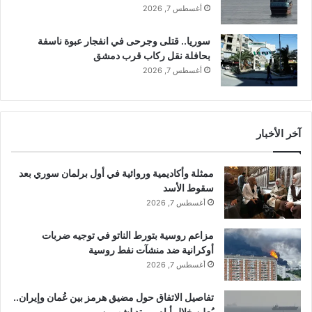
د
أغسطس 7, 2026
ا
ل
سوريا.. قتلى وجرحى في انفجار عبوة ناسفة
نسخ الرابط
ز
بحافلة نقل ركاب قرب دمشق
ل
أغسطس 7, 2026
ز
ا
ل
آخر الأخبار
ممثلة وأكاديمية وروائية في أول برلمان سوري بعد
سقوط الأسد
أغسطس 7, 2026
مزاعم روسية بتورط الناتو في توجيه ضربات
أوكرانية ضد منشآت نفط روسية
أغسطس 7, 2026
تفاصيل الاتفاق حول مضيق هرمز بين عُمان وإيران..
يُعلن خلال أيام ويمتد لشهرين