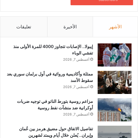
ي
ج
شارك هذا الموضوع:
ا
د
ل
ي
فيس بوك
X
س
د
الأشهر
الأخيرة
تعليقات
م
ل
ا
ل
معجب بهذه:
ء
ا
إيبولا.. الإصابات تتجاوز 4000 للمرة الأولى منذ
ج
تفشي الوباء
ئ
أغسطس 7, 2026
ي
ن
خبير الزلازل الذي توقع زلزال
العالم الهولندي يحذر.. زلزال
ممثلة وأكاديمية وروائية في أول برلمان سوري بعد
ا
تركيا يرجح زلزال في مصر
قوي سيضرب 3 دول متوسطية
سقوط الأسد
ل
ولبنان
يونيو 13, 2024
س
أغسطس 7, 2026
فبراير 12, 2023
في "تكنولوجيا"
و
في "أخبار"
ر
مزاعم روسية بتورط الناتو في توجيه ضربات
ي
عالم الزلازل الهولندي يضرب من
أوكرانية ضد منشآت نفط روسية
ي
جديد بتنبؤاته المرعبة: حذرتكم
أغسطس 7, 2026
ن
قبلها بساعات
ب
فبراير 20, 2023
تفاصيل الاتفاق حول مضيق هرمز بين عُمان
في "أخبار"
ع
وإيران.. يُعلن خلال أيام ويمتد لشهرين