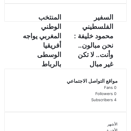
ا
السفير
ا
المنتخب
ل
ل
الفلسطيني
الوطني
س
م
ف
ن
محمود خليفة :
المغربي يواجه
ي
ت
نحن مبالون..
أفريقيا
ر
خ
ا
ب
وأنت.. لا تكن
الوسطى
ل
ا
غير مبال
بالرباط
ف
ل
ل
و
س
ط
مواقع التواصل الاجتماعي
ط
ن
Fans
0
ي
ي
Followers
0
ن
ا
Subscribers
4
ي
ل
م
م
ح
غ
م
ر
الأشهر
و
ب
الأخيرة