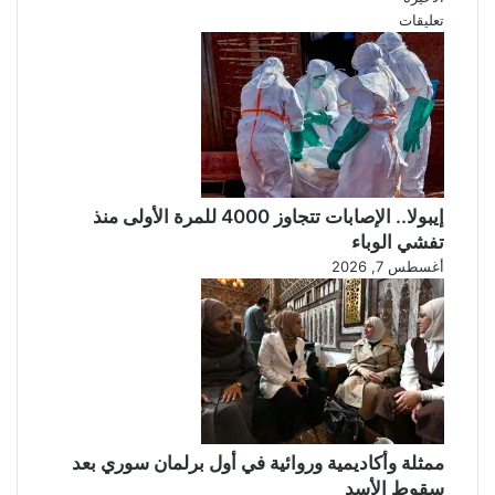
د
ي
تعليقات
خ
ي
ل
و
ي
ا
ف
ج
ة
ه
:
أ
ن
ف
ح
ر
ن
ي
إيبولا.. الإصابات تتجاوز 4000 للمرة الأولى منذ
م
ق
تفشي الوباء
ب
ي
أغسطس 7, 2026
ا
ا
ل
ا
و
ل
ن
و
.
س
.
ط
و
ى
أ
ب
ممثلة وأكاديمية وروائية في أول برلمان سوري بعد
ن
ا
سقوط الأسد
ت
ل