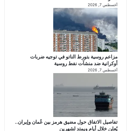
أغسطس 7, 2026
.
ر
.
ب
ل
ا
ا
ط
ت
ك
ن
غ
ي
مزاعم روسية بتورط الناتو في توجيه ضربات
ر
أوكرانية ضد منشآت نفط روسية
م
أغسطس 7, 2026
ب
ا
ل
تفاصيل الاتفاق حول مضيق هرمز بين عُمان وإيران..
يُعلن خلال أيام ويمتد لشهرين