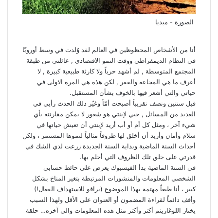
الصورة - ميديا
أنا من الأشخاص المحظوظين في العالم لقد وُلدت في وسط أوروبّا
في النظام الديمقراطي ووقت النمو الاقتصادي , عائلتي من طبقة
المجتمع المتوسطة , لم أشهد حرباً ولا كارثة طبيعية كبيرة , لا
أعرف ما هي المجاعة والفقر , لكن هذه هي المرة الاولى في
حياتي والتي أشعر فيها بالخوف بشأن المستقبل.
قبل سنتين ونصف تقريباً أصبحت أمّاً وغيّر ذلك الحدث رأيي في
العديد من المسائل , حبي لإبنتي هو شعور لا يمكن مقارنته بأي
شيء آخر ، ومثل كل أم أو أب أريد لإبنتي أن تعيش حياتها في
سلام وأمان وأريد أن أخلق لها ظروفاً مثالياً لنموها المستمر ، ولكن
أحداث السنة الماضية وبداية السنة الجديدة زرعت لدي الشك في
قدرتي على خلق تلك الظروف التي أحلم بها.
في السنة الماضية بدأ الفيسبوك يعرض على حائط حسابي
الشخصي المعلومات والمنشورات المرتبطة بتغير المناخ بشكل
كبير ، أنا طبعاً مهتمة بهذا الموضوع (برافو للاستهداف الفعال!)
وأقف دائماً لقراءة المضمون أو العنوان على الأقل ولهذا السبب
يختار اللوغاريثم أكثر وأكثر مثل هذه المعلومات والى آخره… حلقة