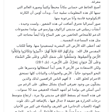
مفرغة.
أصبح الحائط في حسابي مكاناً محبطاً وكئيباً وصورة العالم التي
تبنيها كل هذه المعلومات سلبية جداً ، وبدأت أؤمن أن الكارثة
الايكولوجية قادمة وأنا مرعوبة منها.
صور أستراليا تحترق أضافت لي هذه الشعور ، ولست وحيدة ،
أنشأت زميلتي في مدينتي كراكوف ووارسو في بولندا مجموعات
الدعم للأشخاص الخائفين من تغير المناخ وأنا أيضاً محتاجة الى
مثل هذه المساعدة النفسية…
لقد أعطى الله الأرض الى البشرية ليستفيدوا منها. وفقاً للكتاب
المقدس قال الله: وَبَارَكَهُمُ اللهُ قَائِلاً لَهُمْ: <أَثْمِرُوا وَتَكَاثَرُوا وَامْلَأُوا
الأَرْضَ وَأَخْضِعُوهَا. وَتَسَلَّطُوا عَلَى سَمَكِ الْبَحْرِ، وَعَلَى طَيْرِ السَّمَاءِ
وَعَلَى كُلِّ حَيَوَانٍ يَتَحَرَّكُ عَلَى الأَرْض>. (تك 28:1)
ولكن الاستفادة من الأرض لا يعني أبداً استغلالها وتدميرها على
النحو الموجود حالياً ، الأرض والحيوانات والنباتات كلها تستحق
الاحترام كخلق الله ، لا أفهم الناس الرافضين لذلك والذين
يشكّون من وجود تغيرفي المناخ بشكل مطلق. على الرغم من
أنني أسكن في بولندا لم أشهد الشتاء الحقيقي منذ 10 سنوات ،
في هذه السنة لم يسقط الثلج في مدينتي ولا مرة ، ارتفاع متوسط
درجات الحرارة هو حقيقة لا جدال فيها ، بالإضافة الى ذلك تلوث
الهواء (الضباب الدخاني) في الخريف والشتاء في كثير من الأحيان
يجعل التنفس صعباً جداً ولا يستطيع الأطفال أن يلعبوا في الخارج