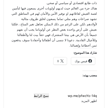
ذات طابع اقتصادي أو سياسي أو صحي.
هناك جزء من العالم حيث لديهم أولويات أخرى يسعون فيها لتأمين
لقمة العيش لعائلاتهم او توفير الأمن والأمان لهم في المناطق التي
تشهد صراعات وهم مثلي تماما يسعون لخلق ظروف مثالية
لأولادهم ،لكن على الرغم من ذلك لايمكن تجاهل تغير المناخ ، فكلنا
نعيش على أرض واحدة بغض النظر عن أولوياتنا يجب أن نفهم
جميعاً بأن الأرض هي بيتنا المشترك فهي حقاً بيت لنا ولأطفالنا
وللأجيال القادمة. دعونا لا ننسى أن أطفالنا وأحفادنا سوف يدفعون
ثمن أخطائنا وإهمالنا.
شارك هذا الموضوع:
فيس بوك
X
معجب بهذه:
نسخ الرابط
اظهر المزيد