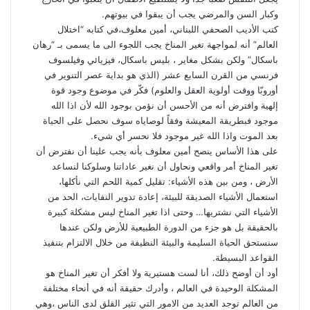
وكبار السن والمرضي يجب أن يبقوا في بيوتهم.
كتب الأديب الصحفي اللبناني، أمين معلوف،في كتابه “اختلال
العالم” أنه لمواجهة تغير المناخ يجب اللجوء الى ما يسمى بـ “رهان
باسكال” ولكن بشكل مغاير ، بليس باسكال، فيزيائي وفيلسوف
فرنسي من القرن السابع عشر (الذي هو بداية عصر التنوير في
أوروبّا ووقت أولوية العقل والعلوم) فكّر في موضوع وجود قوة
إلهية وافترض أنه من الأحسن أن نؤمن بوجود الله لأن اذا الله
موجود فبطريقة المعيشة وفقاً لوصاياه سوف نحصل على الحياة
بعد الموت واذا الله غير موجود فلا نحسر أي شيء.
على هذا الأساس ينصح أمين معلوف بأنه يجب علينا أن نفترض أن
تغير المناخ أمر واقعي ونحاول أن نغير عاداتنا وسلوكنا لنساعد
الأرض ، ومن بين هذه الأشياء: تقليل كمية اللحم التي نأكلها،
استعمال الأشياء الصديقة للبيئة، إعادة تدوير النفايات، الحد من
الأشياء التي نشتريها… وحتى اذا تغير المناخ ليس مشكلة كبيرة
بالحقيقة بل هو جزء من الدورة الطبيعية للأرض ولكن عندها
سنستحق الحياة السليمة والبيئة النظيفة من خلال الالتزام بتنفيذ
القواعد البسيطة.
أود أن أوضح ذلك، أنا لست هستيرية ولا أفكر أن تغير المناخ هو
المشكلة الوحيدة في العالم ، وأدرك حقيقة أنه في أنحاء مختلفة
من العالم توجد العديد من الامور التي تثير القلق لدى الناس ،وهي