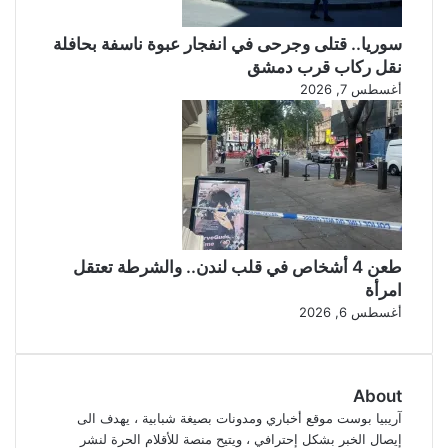
سوريا.. قتلى وجرحى في انفجار عبوة ناسفة بحافلة
نقل ركاب قرب دمشق
أغسطس 7, 2026
طعن 4 أشخاص في قلب لندن.. والشرطة تعتقل
امرأة
أغسطس 6, 2026
About
آريبيا بوست موقع أخباري ومدونات بصيغة شبابية ، يهدف الى
إيصال الخبر بشكل إحترافي ، ويتيح منصة للأقلام الحرة لنشر