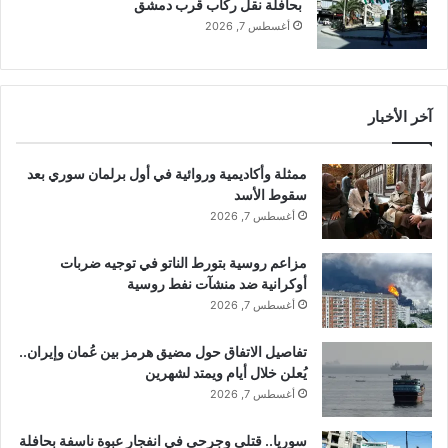
في "أوروبا"
في "دولي"
بحافلة نقل ركاب قرب دمشق
ف
أغسطس 7, 2026
ي
سفيرة الولايات المتحدة في
ه
وارسو: بولندا والولايات المتحدة
و
ضمان للسلام في أوروبا
يوليو 11, 2019
ل
في "أوروبا"
آخر الأخبار
ن
د
ا
ممثلة وأكاديمية وروائية في أول برلمان سوري بعد
!
سقوط الأسد
نسخ الرابط
أغسطس 7, 2026
مزاعم روسية بتورط الناتو في توجيه ضربات
أوكرانية ضد منشآت نفط روسية
أغسطس 7, 2026
تفاصيل الاتفاق حول مضيق هرمز بين عُمان وإيران..
يُعلن خلال أيام ويمتد لشهرين
أغسطس 7, 2026
سوريا.. قتلى وجرحى في انفجار عبوة ناسفة بحافلة