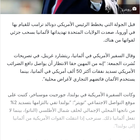
رويترز
قبل الجولة التي يخطط الرئيس الأمريكي دونالد ترامب للقيام بها
في أوروبا، صعدت الولايات المتحدة تهديداتها لألمانيا بسحب جزئي
لقواتها من هناك.
وقال السفير الأمريكي في ألمانيا، ريتشارد غرينل، في تصريحات
نُشرت الجمعة: “إنه من المهين حقا الانتظار أن يواصل دافع الضرائب
الأمريكي تسديد نفقات أكثر 50 ألف أمريكي في ألمانيا، بينما
يستخدم الألمان فائضهم التجاري لأغراض محلية”.
وكانت السفيرة الأمريكية في بولندا، جورجيت موسباخر، كتبت على
موقع التواصل الاجتماعي “تويتر”: “بولندا تفي بالتزامها بتسديد 2%
من ناتجها المحلي الإجمالي لحلف شمال الأطلسي (الناتو)، بينما لا
تفعل ألمانيا ذلك. سنرحب إذا انتقلت القوات الأمريكية من ألمانيا
إلى بولندا”.