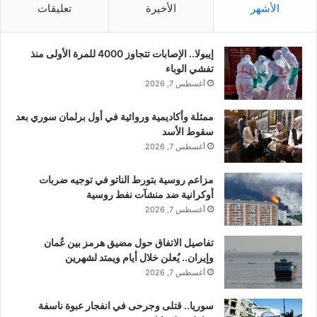
يشارك ترامب مع الرئيس الألماني فرانك-فالتر شتاينماير في إحياء
الأشهر
الأخيرة
تعليقات
ل
ب
الذكرى السنوية الثمانين لغزو ألمانيا لبولندا في وارسو، وهو الغزو
غ
ب
الذي بدأت معه الحرب العالمية الثانية.
ا
د
إيبولا.. الإصابات تتجاوز 4000 للمرة الأولى منذ
ز
ر
تفشي الوباء
ش
(د ب أ)
ج
أغسطس 7, 2026
ر
ة
ق
ا
شارك هذا الموضوع:
ا
ممثلة وأكاديمية وروائية في أول برلمان سوري بعد
ل
ل
سقوط الأسد
ح
فيس بوك
X
م
ر
أغسطس 7, 2026
ت
ا
و
ر
مزاعم روسية بتورط الناتو في توجيه ضربات
معجب بهذه:
س
ة
أوكرانية ضد منشآت نفط روسية
ط
ا
أغسطس 7, 2026
!
ل
م
تفاصيل الاتفاق حول مضيق هرمز بين عُمان
ر
وإيران.. يُعلن خلال أيام ويمتد لشهرين
خبير ألماني يحذر بولندا من
الولايات المتحدة تنقل مقر قيادة
ت
أغسطس 7, 2026
علاقتها مع الولايات المتحدة
الجناح الشرقي في الناتو من
ف
ويعتبرها حالة “مؤقتة”!
ألمانيا الى بولندا !
ع
أغسطس 27, 2019
سبتمبر 26, 2019
سوريا.. قتلى وجرحى في انفجار عبوة ناسفة
ة