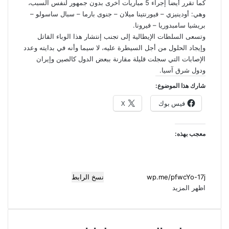
كما تقرر أيضا إجراء 5 مباريات آخرى بدون جمهور لنفس السبب،
وهي: أودينيزي – فيورنتينا ميلان – جنوى بارما – سبال ساسولو –
بريشيا سامبدوريا – فيرونا.
وتسعى السلطات الإيطالية إلى تجنب إنتشار هذا الوباء القاتل
وإيجاد الحلول من أجل السيطرة عليه، لا سيما وأنه في بدايته وعدد
الإصابات التي سجلت قليلة مقارنة ببعض الدول كالصين وإيران
ودول شرق آسيا.
شارك هذا الموضوع:
فيس بوك
X
معجب بهذه:
نسخ الرابط
اظهر المزيد