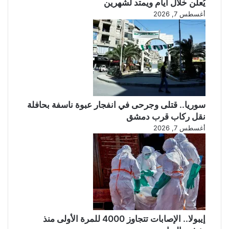
س
يُعلن خلال أيام ويمتد لشهرين
ل
أغسطس 7, 2026
ل
ح
م
ا
ي
ة
م
ن
سوريا.. قتلى وجرحى في انفجار عبوة ناسفة بحافلة
ا
نقل ركاب قرب دمشق
ل
أغسطس 7, 2026
ف
ا
ي
ر
و
س
!
إيبولا.. الإصابات تتجاوز 4000 للمرة الأولى منذ