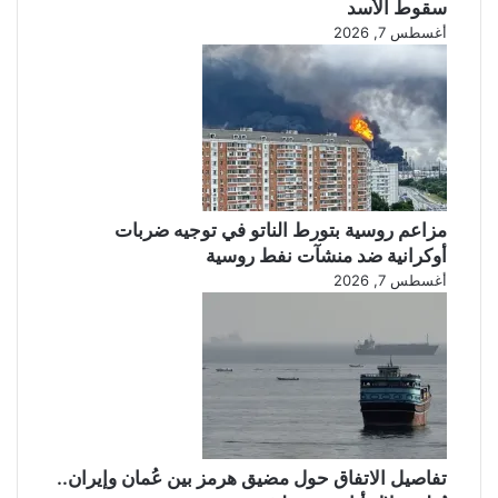
سقوط الأسد
و
أغسطس 7, 2026
ل
ل
ح
م
ا
ي
ة
ا
ل
مزاعم روسية بتورط الناتو في توجيه ضربات
م
أوكرانية ضد منشآت نفط روسية
ص
أغسطس 7, 2026
ا
ب
ي
ن
.
.
و
ل
تفاصيل الاتفاق حول مضيق هرمز بين عُمان وإيران..
ي