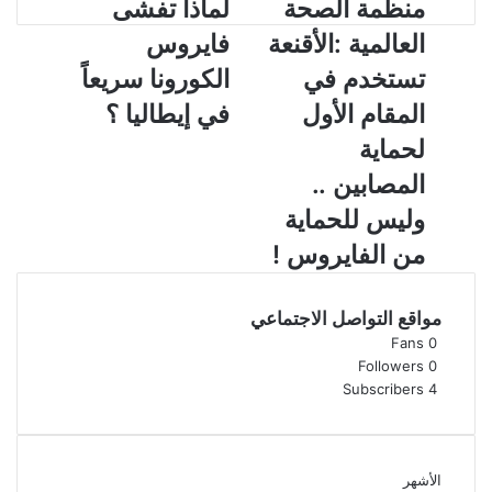
م
منظمة الصحة
ل
لماذا تفشى
ن
م
العالمية :الأقنعة
فايروس
ظ
ا
م
ذ
تستخدم في
الكورونا سريعاً
ة
ا
المقام الأول
في إيطاليا ؟
ا
ت
ل
ف
لحماية
ص
ش
المصابين ..
ح
ى
ة
ف
وليس للحماية
ا
ا
من الفايروس !
ل
ي
ع
ر
ا
و
مواقع التواصل الاجتماعي
ل
س
Fans
0
م
ا
Followers
0
ي
ل
Subscribers
4
ة
ك
:
و
ا
ر
ل
و
الأشهر
أ
ن