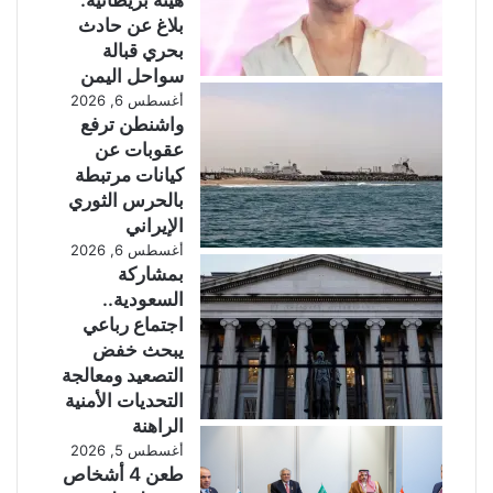
هيئة بريطانية:
ل
ا
بلاغ عن حادث
أ
ت
بحري قبالة
م
م
سواحل اليمن
ا
ع
أغسطس 6, 2026
ز
م
واشنطن ترفع
و
س
عقوبات عن
ن
ل
كيانات مرتبطة
!
ح
ي
بالحرس الثوري
ن
الإيراني
ق
أغسطس 6, 2026
ر
بمشاركة
ب
السعودية..
ا
اجتماع رباعي
ل
يبحث خفض
ح
التصعيد ومعالجة
د
التحديات الأمنية
و
الراهنة
د
أغسطس 5, 2026
م
طعن 4 أشخاص
ع