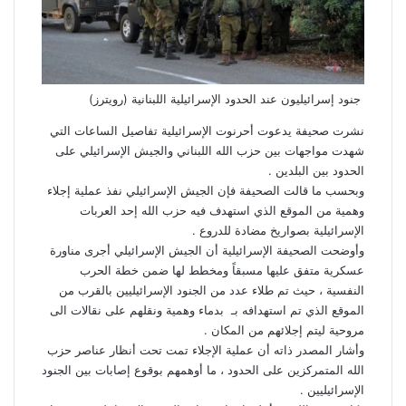
جنود إسرائيليون عند الحدود الإسرائيلية اللبنانية (رويترز)
نشرت
صحيفة
يدعوت
أحرنوت
الإسرائيلية
تفاصيل
الساعات
التي
شهدت
مواجهات
بين
حزب
الله
اللبناني
والجيش
الإسرائيلي
على
الحدود
بين
البلدين
.
وبحسب
ما
قالت
الصحيفة
فإن
الجيش
الإسرائيلي
نفذ
عملية
إجلاء
وهمية
من
الموقع
الذي
استهدف
فيه
حزب
الله
إحد
العربات
الإسرائيلية
بصواريخ
مضادة
للدروع
.
وأوضحت
الصحيفة
الإسرائيلية
أن
الجيش
الإسرائيلي
أجرى
مناورة
عسكرية
متفق
عليها
مسبقاً
ومخطط
لها
ضمن
خطة
الحرب
النفسية
،
حيث
تم
طلاء
عدد
من
الجنود
الإسرائيليين
بالقرب
من
الموقع
الذي
تم
استهدافه
بـ
بدماء
وهمية
ونقلهم
على
نقالات
الى
مروحية
ليتم
إجلائهم
من
المكان
.
وأشار
المصدر
ذاته
أن
عملية
الإجلاء
تمت
تحت
أنظار
عناصر
حزب
الله
المتمركزين
على
الحدود
،
ما
أوهمهم
بوقوع
إصابات
بين
الجنود
الإسرائيليين
.