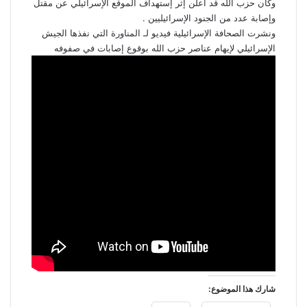
وكان
حزب
الله
قد
أعلن
إثر
إستهداف
الموقع
الإسرائيلي
عن
مقتل
وإصابة
عدد
من
الجنود
الإسرائيليين
.
ونشرت الصحافة الإسرائيلية فيديو لـ المناورة التي نفذها الجيش
الإسرائيلي لإيهام عناصر حزب الله بوقوع إصابات في صفوفه
شارك هذا الموضوع: