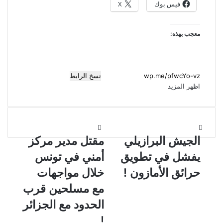
فيس بوك
X
معجب بهذه:
نسخ الرابط
اظهر المزيد
ا
م
ل
الجيش البرازيلي
ق
مقتل مدير مركز
ج
ت
يفشل في تطويق
أمني في تونس
ي
ل
ش
م
حرائق الأمازون !
خلال مواجهات
ا
د
مع مسلحين قرب
ل
ي
ب
ر
الحدود مع الجزائر
ر
م
!
ا
ر