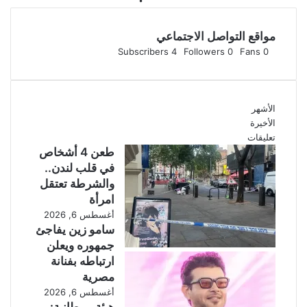
ز
ك
ي
ز
مواقع التواصل الاجتماعي
ل
أ
Subscribers
4
Followers
0
Fans
0
ي
م
ي
ن
ف
ي
ش
ف
الأشهر
ل
ي
الأخيرة
ف
ت
تعليقات
ي
و
طعن 4 أشخاص
ت
ن
في قلب لندن..
ط
س
والشرطة تعتقل
و
خ
امرأة
ي
ل
ق
ا
أغسطس 6, 2026
ح
ل
سامو زين يفاجئ
ر
م
جمهوره ويعلن
ا
و
ارتباطه بفنانة
ئ
ا
مصرية
ق
ج
أغسطس 6, 2026
ا
ه