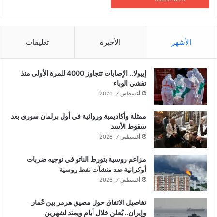
د
.
ا
و
م
ز
م
ي
الأشهر
الأخيرة
تعليقات
ر
ر
ش
ة
د
ب
إيبولا.. الإصابات تتجاوز 4000 للمرة الأولى منذ
ا
ر
تفشي الوباء
ل
ي
أغسطس 7, 2026
إ
ط
خ
ا
و
ممثلة وأكاديمية وروائية في أول برلمان سوري بعد
ن
ا
سقوط الأسد
ي
ن
ة
أغسطس 7, 2026
و
ت
ر
ن
مزاعم روسية بتورط الناتو في توجيه ضربات
ف
ج
أوكرانية ضد منشآت نفط روسية
ا
و
أغسطس 7, 2026
ق
م
ه
ن
تفاصيل الاتفاق حول مضيق هرمز بين عُمان
؟
ا
وإيران.. يُعلن خلال أيام ويمتد لشهرين