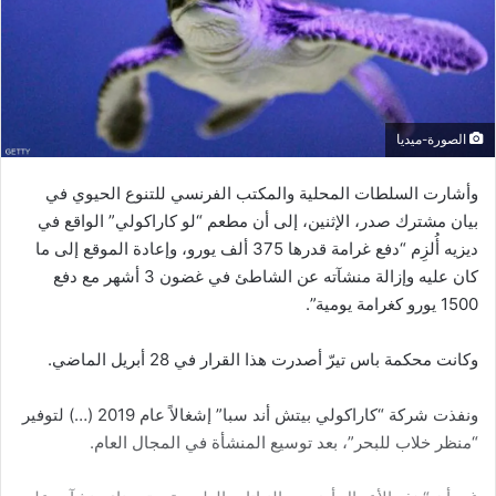
الصورة-ميديا
وأشارت السلطات المحلية والمكتب الفرنسي للتنوع الحيوي في
بيان مشترك صدر، الإثنين، إلى أن مطعم “لو كاراكولي” الواقع في
ديزيه أُلزِم “دفع غرامة قدرها 375 ألف يورو، وإعادة الموقع إلى ما
كان عليه وإزالة منشآته عن الشاطئ في غضون 3 أشهر مع دفع
1500 يورو كغرامة يومية”.
وكانت محكمة باس تيرّ أصدرت هذا القرار في 28 أبريل الماضي.
ونفذت شركة “كاراكولي بيتش أند سبا” إشغالاً عام 2019 (…) لتوفير
“منظر خلاب للبحر”، بعد توسيع المنشأة في المجال العام.