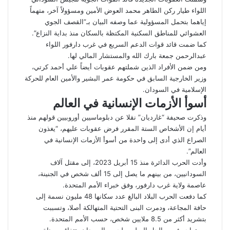
اللواء طيار ركن الطاهر محمد العوض الأمين ومسؤولاً آخر، متهماً
إياهما بتحمل المسؤولية عما وصفه البيان بـ”القصف الجوي
العشوائي للمناطق السكنية المكتظة بالسكان منذ بداية النزاع”.
كما ضمت قائد قوات الدعم السريع في غرب دارفور اللواء
عبدالرحمن جمعة بارك الله والمستشار المالي لها.
ومن ضمن الأفراد الذين شملتهم عقوبات أيضاً علي أحمد كرتي،
وزير الخارجية السابق في حكومة عمر البشير والأمين العام للحركة
الإسلامية في السودان.
أسوأ الأزمات الإنسانية في العالم
وذكرت صحيفة “غارديان” نقلا عن دبلوماسيين أوروبيين قولهم منذ
أيام إن الأشخاص الستة المقرر فرض عقوبات عليهم، “يغذون
الصراع الذي أدى إلى واحدة من أسوأ الأزمات الإنسانية في
العالم”.
وأدت الحرب الدائرة منذ 15 أبريل 2023، إلى مقتل آلاف
السودانيين، من بينهم ما يصل إلى 15 ألف شخص في الجنينة،
عاصمة ولاية غرب دارفور، وفق خبراء الأمم المتحدة.
كما دفعت الحرب البلاد البالغ عدد سكانها 48 مليون نسمة إلى
حافة المجاعة، ودمرت البنى التحتية المتهالكة أصلا، وتسببت
بتشريد أكثر من 8.5 ملايين شخص، حسب الأمم المتحدة.