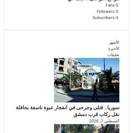
.
ا
Fans
0
.
ف
Followers
0
إ
ق
Subscribers
4
س
ع
ب
ل
ا
ى
ن
ت
الأشهر
ي
ش
الأخيرة
ا
غ
تعليقات
م
ي
ه
ل
د
م
د
ع
ة
ب
ب
ر
س
ر
ب
ف
ب
ح
سوريا.. قتلى وجرحى في انفجار عبوة ناسفة بحافلة
ل
ب
نقل ركاب قرب دمشق
ا
و
أغسطس 7, 2026
م
ج
ي
و