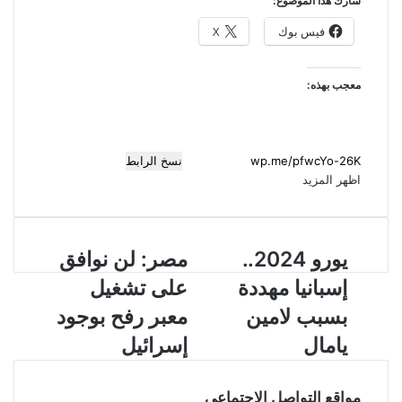
شارك هذا الموضوع:
فيس بوك
X
معجب بهذه:
نسخ الرابط
اظهر المزيد
ي
يورو 2024..
م
مصر: لن نوافق
و
ص
إسبانيا مهددة
على تشغيل
ر
ر
و
:
بسبب لامين
معبر رفح بوجود
2
ل
يامال
إسرائيل
0
ن
2
ن
4
و
مواقع التواصل الاجتماعي