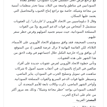
مع تراجع فرص الحل السلمي لحرب السودان، تتفاقم معناة
السودانيين في مناطق واسعة من البلاد، بينما تحذر منظمات أممية
من مجاعة وشيكة، خاصة مع تراجع إنتاج الحبوب والمحاصيل التي
يعتمد عليها السكان.
وقال 3 دبلوماسيين من الاتحاد الأوروبي لـ”غارديان”، إن العقوبات
ستشمل 3 أشخاص من قوات الدعم السريع، و3 من القوات
المسلحة السودانية، حيث سيتم تجميد أصولهم وفرض حظر سفر
عليهم.
وحسب الصحيفة، فقد وافق مسؤولو الاتحاد الأوروبي على الأسماء،
الثلاثاء، لكن القائمة النهائية لا تزال عرضة للتغيير، إذ من المتوقع
أن يوافق وزراء خارجية التكتل خلال اجتماعهم في وقت لاحق من
هذا الشهر على هذه العقوبات.
وتأتي خطوة الاتحاد الأوروبي لفرض عقوبات جديدة على أفراد
ضالعين في النزاع بالسودان، في أعقاب تجميد أصول 6 شركات
ساهمت في تمويل وتسليح الحرب في السودان، يناير الماضي،
وتسيطر عليها قوات الدعم السريع والقوات المسلحة السودانية.
وأواخر الشهر الماضي، ذكرت وكالات تابعة للأمم المتحدة، أن
الشعب السوداني يواجه “خطر مجاعة وشيكا”، وذلك بعد مرور أكثر
من عام على اندلاع الحرب.
المصدر:
العربية