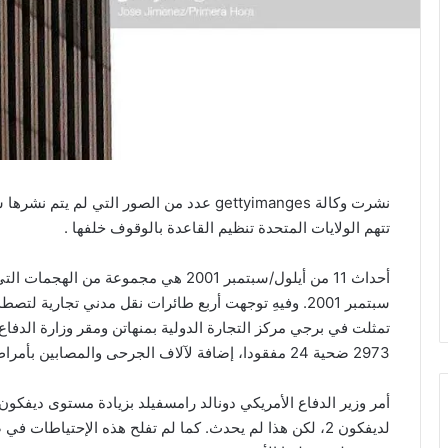
تتهم الولايات المتحدة تنظيم القاعدة بالوقوف خلفها .
سبتمبر 2001. وفيهِ توجهت أربع طائرات نقل مدني تجاري
تمثلت في برجي مركز التجارة الدولية بمنهاتن ومقر وزارة الدفاع 
2973 ضحية 24 مفقودا، إضافة لآلاف الجرحى والمصابين بأمراض جراء استنشاق دخان الحرائق والأبخرة السامة.
لديفكون 2، لكن هذا لم يحدث. كما لم تفلح هذه الإحتياطا