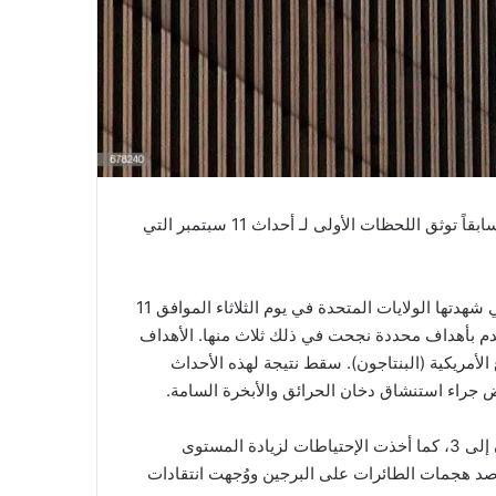
نشرت وكالة gettyimanges عدد من الصور التي لم يتم نشرها سابقاً توثق اللحظات الأولى لـ أحداث 11 سبتمبر التي
أحداث 11 من أيلول/سبتمبر 2001 هي مجموعة من الهجمات التي شهدتها الولايات المتحدة في يوم الثلاثاء الموافق 11
ة لتصطدم بأهداف محددة نجحت في ذلك ثلاث منها. الأهداف
الأمريكية (البنتاجون). سقط نتيجة لهذه الأحداث
أمر وزير الدفاع الأمريكي دونالد رامسفيلد بزيادة مستوى ديفكون إلى 3، كما أخذت الإحتياطات لزيادة المستوى
ت في صد هجمات الطائرات على البرجين ووُجهت انتقادات