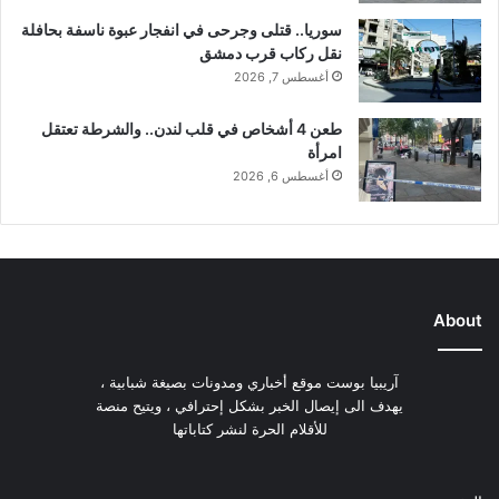
د
سوريا.. قتلى وجرحى في انفجار عبوة ناسفة بحافلة
ي
نقل ركاب قرب دمشق
!
أغسطس 7, 2026
طعن 4 أشخاص في قلب لندن.. والشرطة تعتقل
امرأة
أغسطس 6, 2026
About
آريبيا بوست موقع أخباري ومدونات بصيغة شبابية ،
يهدف الى إيصال الخبر بشكل إحترافي ، ويتيح منصة
للأقلام الحرة لنشر كتاباتها