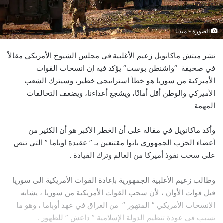
الصورة - ميديا
نشر
ميتش
ماكانويل
زعيم
الأغلبية
في
مجلس
الشيوخ
الأمريكي
مقالاً
في
صحيفة
“
واشنطن
بوست
“
يؤكد
فيه
إن
انسحاب
القوات
الأميركية
من
سوريا
هو
خطأ
استراتيجي
خطير،
وسيترك
الشعب
الأميركي
والوطن
أقل
أمانًا،
ويشجع
أعداءنا،
ويضعف
التحالفات
المهمة
وأكد
ماكانويل
في
مقاله
على
أن
الخطر
الأكبر
هو
أن
الكثير
من
أعضاء
الحزب
الجمهوري
باتوا
مقتنعين
بـ
”
عقيدة
اوباما
”
التي
تنص
على
سحب
نفوذ
أميركا
من
العالم
وترك
القيادة
.
وطالب
زعيم
الأغلبية
الجمهورية
بإعادة
القوات
الأمريكية
الى
سوريا
قبل
فوات
الأوان
،
لأن
سحب
القوات
الأمريكية
من
سوريا
،
يشابه
الإنسحاب
الأمريكي
”
المتهور
”
من
العراق
في
عهد
أوباما
،
وهو
ما
تسبب
في
عودة
تنظيم
الدولة
الإسلامية
”
داعش
”
للظهور
.