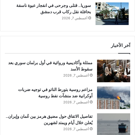
و
سوريا.. قتلى وجرحى في انفجار عبوة ناسفة
م
بحافلة نقل ركاب قرب دمشق
ة
أغسطس 7, 2026
ل
م
ع
ا
آخر الأخبار
ل
ج
ة
ممثلة وأكاديمية وروائية في أول برلمان سوري بعد
ا
سقوط الأسد
ل
أغسطس 7, 2026
و
ض
مزاعم روسية بتورط الناتو في توجيه ضربات
ع
أوكرانية ضد منشآت نفط روسية
ا
ل
أغسطس 7, 2026
إ
ق
تفاصيل الاتفاق حول مضيق هرمز بين عُمان وإيران..
ت
يُعلن خلال أيام ويمتد لشهرين
ص
أغسطس 7, 2026
ا