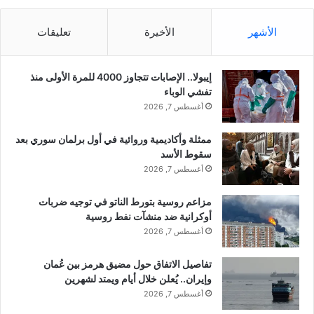
ف
ث
بإعادة تنظيم صفوفه !
ي
ل
نوفمبر 20, 2019
الأشهر
الأخيرة
تعليقات
ش
ا
في "دولي"
م
ث
ا
خ
إيبولا.. الإصابات تتجاوز 4000 للمرة الأولى منذ
ل
ط
تفشي الوباء
س
و
نسخ الرابط
أغسطس 7, 2026
و
ا
ر
ت
ي
ممثلة وأكاديمية وروائية في أول برلمان سوري بعد
س
ا
سقوط الأسد
ت
!
ق
أغسطس 7, 2026
م
و
ا
م
مزاعم روسية بتورط الناتو في توجيه ضربات
ا
ب
أوكرانية ضد منشآت نفط روسية
ل
ه
أغسطس 7, 2026
س
ا
ب
ا
تفاصيل الاتفاق حول مضيق هرمز بين عُمان
ب
ل
وإيران.. يُعلن خلال أيام ويمتد لشهرين
؟
ح
أغسطس 7, 2026
ك