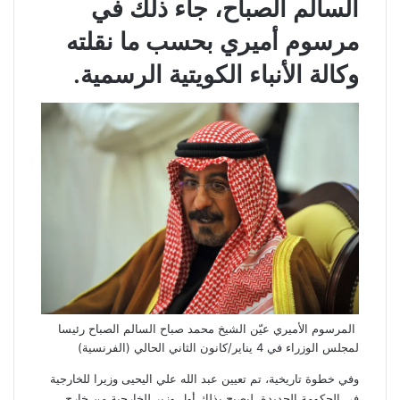
السالم الصباح، جاء ذلك في
مرسوم أميري بحسب ما نقلته
وكالة الأنباء الكويتية الرسمية.
المرسوم الأميري عيّن الشيخ محمد صباح السالم الصباح رئيسا
لمجلس الوزراء في 4 يناير/كانون الثاني الحالي (الفرنسية)
وفي خطوة تاريخية، تم تعيين عبد الله علي اليحيى وزيرا للخارجية
في الحكومة الجديدة، ليصبح بذلك أول وزير للخارجية من خارج