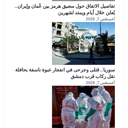
م
تفاصيل الاتفاق حول مضيق هرمز بين عُمان وإيران..
ع
يُعلن خلال أيام ويمتد لشهرين
ط
ه
أغسطس 7, 2026
ر
ا
ن
سوريا.. قتلى وجرحى في انفجار عبوة ناسفة بحافلة
نقل ركاب قرب دمشق
أغسطس 7, 2026