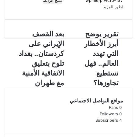
نسخ الرابط
اظهر المزيد
ت
تقرير يوضح
ب
بعد القصف
ق
ع
أبرز الأخطار
الإيراني على
ر
د
ي
ا
التي تهدد
كردستان.. بغداد
ر
ل
العالم.. فهل
تلوح بتعليق
ي
ق
و
ص
نستطيع
الاتفاقية الأمنية
ض
ف
تجاوزها؟
مع طهران
ح
ا
أ
ل
ب
إ
مواقع التواصل الاجتماعي
ر
ي
Fans
0
ز
ر
Followers
0
ا
ا
Subscribers
4
ل
ن
أ
ي
خ
ع