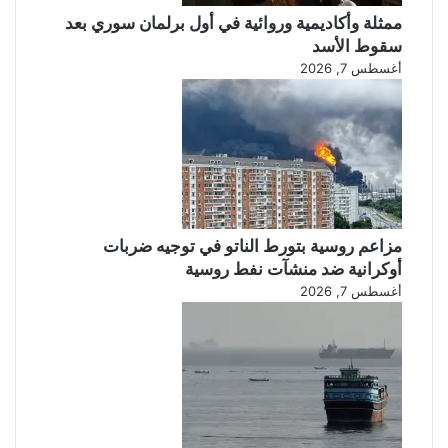
ل
ت
ممثلة وأكاديمية وروائية في أول برلمان سوري بعد
ن
ع
سقوط الأسد
س
ل
أغسطس 7, 2026
ت
ي
ط
ق
ي
ا
ع
ل
ت
ا
ج
ت
ا
ف
و
ا
ز
ق
مزاعم روسية بتورط الناتو في توجيه ضربات
ه
ي
أوكرانية ضد منشآت نفط روسية
ا
ة
أغسطس 7, 2026
؟
ا
ل
أ
م
ن
ي
ة