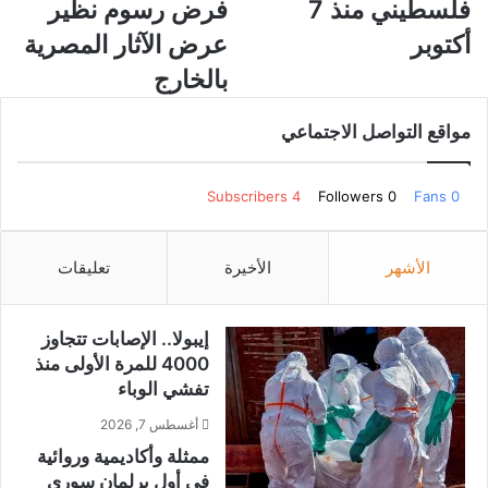
.
د
فلسطيني منذ 7
فرض رسوم نظير
.
و
أكتوبر
عرض الآثار المصرية
م
ل
ق
ا
بالخارج
ت
ر
ل
ل
مواقع التواصل الاجتماعي
و
ل
إ
ق
ص
ط
Subscribers
4
Followers
0
Fans
0
ا
ع
ب
ة
ة
.
الأشهر
الأخيرة
تعليقات
ن
.
ح
ن
و
ا
إيبولا.. الإصابات تتجاوز
1
ئ
4000 للمرة الأولى منذ
2
ب
تفشي الوباء
0
م
أ
ص
أغسطس 7, 2026
ل
ر
ممثلة وأكاديمية وروائية
ف
ي
في أول برلمان سوري
ف
ي