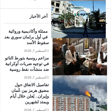
ث
ا
ر
آخر الأخبار
ا
ل
م
ممثلة وأكاديمية وروائية
ص
في أول برلمان سوري بعد
ر
سقوط الأسد
ي
ة
أغسطس 7, 2026
ب
مزاعم روسية بتورط الناتو
ا
في توجيه ضربات أوكرانية
ل
ضد منشآت نفط روسية
خ
ا
أغسطس 7, 2026
ر
تفاصيل الاتفاق حول
ج
مضيق هرمز بين عُمان
وإيران.. يُعلن خلال أيام
ويمتد لشهرين
أغسطس 7, 2026