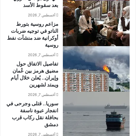
بعد سقوط الأسد
ل
ق
س
ت
أغسطس 7, 2026
ط
ر
مزاعم روسية بتورط
ي
ح
ن
ف
الناتو في توجيه ضربات
ي
ر
أوكرانية ضد منشآت نفط
م
ض
روسية
ن
ر
أغسطس 7, 2026
ذ
س
7
و
تفاصيل الاتفاق حول
أ
م
مضيق هرمز بين عُمان
ك
ن
وإيران.. يُعلن خلال أيام
ت
ظ
ويمتد لشهرين
و
ي
ب
ر
أغسطس 7, 2026
ر
ع
سوريا.. قتلى وجرحى في
ر
انفجار عبوة ناسفة
ض
بحافلة نقل ركاب قرب
ا
دمشق
ل
آ
أغسطس 7, 2026