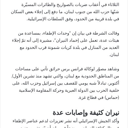
الثلاثاء في أعقاب ضربات بالصواريخ والطائرات المسيّرة
شنّها حزب الله من جنوب لبنان، ما دفع إلى إجلاء بعض السكان
في بلدة قريبة من الحدود، وفق السلطات الإسرائيلية.
وقالت الشرطة في بيان إن “وحدات الإطفاء، بمساعدة من
هيئات عدة، تعمل على إخماد النيران”، مشيرة إلى أنه تمّ إجلاء
العديد من المنازل في بلدة كريات شمونة قرب الحدود مع
لبنان.
وشاهد مصوّر لوكالة فرانس برس حرائق تأتي على مساحات
من المناطق الحدودية مع لبنان، والتي تشهد منذ تشرين الأول/
أكتوبر، تبادلاً شبه يومي للقصف بين إسرائيل وحزب الله، على
خلفية الحرب بين الدولة العبرية وحركة المقاومة الإسلامية
(حماس) في قطاع غزة.
نيران كثيفة وإصابات عدة
وأكد الجيش الإسرائيلي أنه نشر تعزيزات لدعم عناصر الإطفاء
في ظل كثافة النيران، موضحاً في بيان أن “ستة من جنود