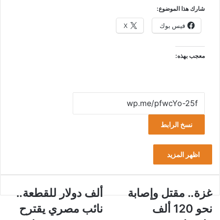
شارك هذا الموضوع:
فيس بوك
X
معجب بهذه:
نسخ الرابط
اظهر المزيد
غ
غزة.. مقتل وإصابة
أ
ألف دولار للقطعة..
ز
ل
نحو 120 ألف
نائب مصري يقترح
ة
ف