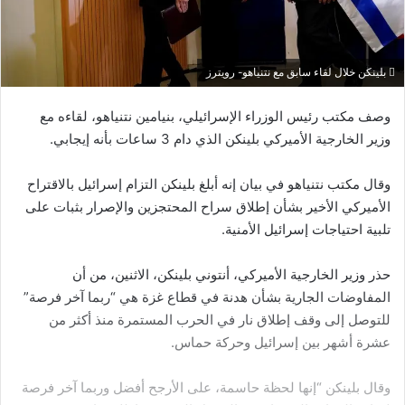
بلينكن خلال لقاء سابق مع نتنياهو- رويترز
وصف مكتب رئيس الوزراء الإسرائيلي، بنيامين نتنياهو، لقاءه مع
وزير الخارجية الأميركي بلينكن الذي دام 3 ساعات بأنه إيجابي.
وقال مكتب نتنياهو في بيان إنه أبلغ بلينكن التزام إسرائيل بالاقتراح
الأميركي الأخير بشأن إطلاق سراح المحتجزين والإصرار بثبات على
تلبية احتياجات إسرائيل الأمنية.
حذر وزير الخارجية الأميركي، أنتوني بلينكن، الاثنين، من أن
المفاوضات الجارية بشأن هدنة في قطاع غزة هي “ربما آخر فرصة”
للتوصل إلى وقف إطلاق نار في الحرب المستمرة منذ أكثر من
عشرة أشهر بين إسرائيل وحركة حماس.
وقال بلينكن “إنها لحظة حاسمة، على الأرجح أفضل وربما آخر فرصة