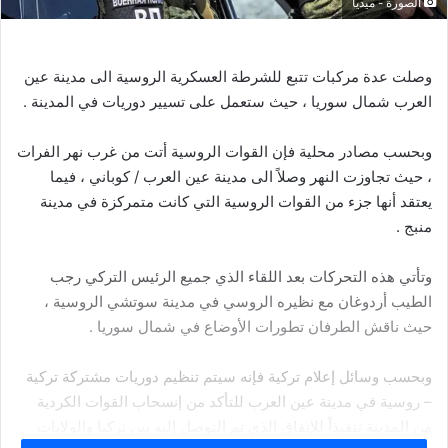
الصورة - ميديا
وصلت
عدة
مركبات
تتبع
للشرطة
العسكرية
الروسية
الى
مدينة
عين
العرب
شمال
سوريا
،
حيث
ستعمل
على
تسيير
دوريات
في
المدينة
.
وبحسب
مصادر
محلية
فإن
القوات
الروسية
أتت
من
غرب
نهر
الفرات
،
حيث
تجاوزت
النهر
وصلاً
الى
مدينة
عين
العرب
/
كوباني
،
فيما
يعتقد
أنها
جزء
من
القوات
الروسية
التي
كانت
متمركزة
في
مدينة
منبج
.
وتأتي
هذه
التحركات
بعد
اللقاء
الذي
جميع
الرئيس
التركي
رجب
الطيب
أردوغان
مع
نظيره
الروسي
في
مدينة
سوتشي
الروسية
،
حيث
ناقش
الطرفان
تطورات
الأوضاع
في
شمال
سوريا
.
وبحسب
وسائل
إعلام
تركية
فإنه
سيتم
تنظيم
دوريات
مشتركة
تركية
–
روسية
في
مدينة
عين
العرب
للتأكد
من
إنسحاب
القوات
الكردية
من
المدينة
تنفيذاً
للإتفاق
الذي
تم
التوصل
إليه
بين
تركيا
والولايات