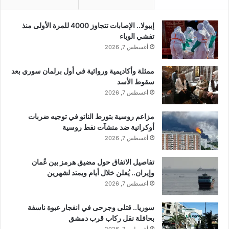
و
ا
ح
ل
إيبولا.. الإصابات تتجاوز 4000 للمرة الأولى منذ
ا
ا
تفشي الوباء
ل
ت
أغسطس 7, 2026
ة
ق
غ
م
ض
ممثلة وأكاديمية وروائية في أول برلمان سوري بعد
ع
ب
سقوط الأسد
ف
ب
ي
أغسطس 7, 2026
ي
ل
ن
ب
مزاعم روسية بتورط الناتو في توجيه ضربات
ا
ن
أوكرانية ضد منشآت نفط روسية
ل
ا
أغسطس 7, 2026
م
ن
ت
م
تفاصيل الاتفاق حول مضيق هرمز بين عُمان
ظ
ن
وإيران.. يُعلن خلال أيام ويمتد لشهرين
ا
ق
أغسطس 7, 2026
ه
ب
ر
ل
سوريا.. قتلى وجرحى في انفجار عبوة ناسفة
ي
ا
بحافلة نقل ركاب قرب دمشق
ن
ل