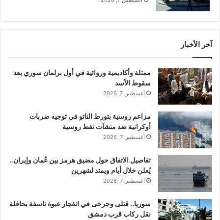
أغسطس 7, 2026
!
ج
ي
ش
و
آخر الأخبار
ا
ل
ق
ممثلة وأكاديمية وروائية في أول برلمان سوري بعد
و
سقوط الأسد
ى
أغسطس 7, 2026
ا
ل
مزاعم روسية بتورط الناتو في توجيه ضربات
أ
أوكرانية ضد منشآت نفط روسية
م
ن
أغسطس 7, 2026
ي
ة
تفاصيل الاتفاق حول مضيق هرمز بين عُمان وإيران..
يُعلن خلال أيام ويمتد لشهرين
أغسطس 7, 2026
سوريا.. قتلى وجرحى في انفجار عبوة ناسفة بحافلة
نقل ركاب قرب دمشق