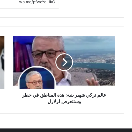
ع
ك
ا
م
ل
ب
م
ي
ت
و
ر
ت
ك
ر
ي
خ
ش
ا
ه
عالم تركي شهير ينبه: هذه المناطق في خطر
ر
ي
ق
وستتعرض لزلازل
ر
ي
ي
ت
ن
و
ب
ق
ه
ع