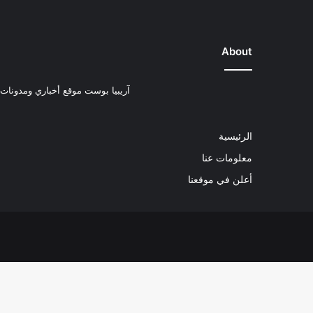
About
آريبيا بوست موقع أخباري ومدونات ب
الرئيسية
معلومات عنا
أعلن في موقعنا