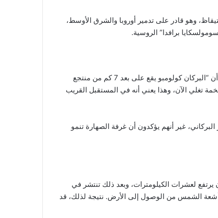
قاظ​​، وهو قادر على تدمير أوروبا والشرق الأوسط،
ومولسكايا برافدا” الروسية.
فقد كشف باحثون من معهد في لندن وجامعة أوريغون الأميركية، أن “البركان كولومبو يقع على بعد 7 كم من منتجع
خمة تغلي الآن، وهذا يعني أنه في المستقبل القريب
 البركاني، غير أنهم يؤكدون أن غرفة الصهارة تنمو
 أن يرتفع لعشرات الكيلومترات، وبعد ذلك تنتشر في
 أشعة الشمس من الوصول إلى الأرض. نتيجة لذلك، قد