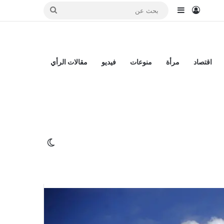
تسجيل الدخول
إضافة عمود جانبي
بحث
عن
اقتصاد
مرأة
منوعات
فيديو
مقالات الرأي
ظ “وحش” البحر
الوضع المظلم
يبدو أن الزلزال المدمر الذي ضرب تركيا وسوريا فجر 6 فبراير الحالي، وأودى