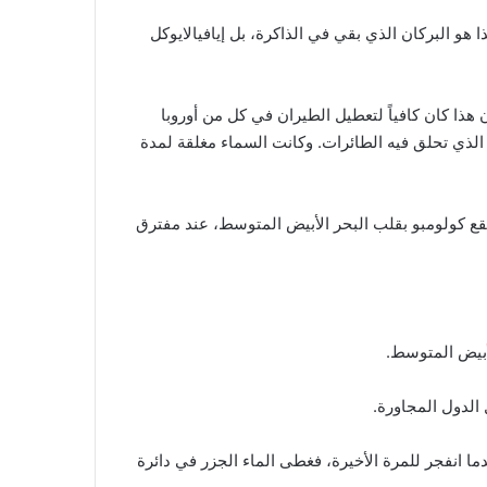
تونغ الرماد حتى 58 كم. لكن ليس هذا هو البركان الذي بقي في الذاكرة، بل إيافيالايوكل
د أثناء ثورانه قوياً للغاية على بعد 13 كم. إلا أن هذا كان كافياً لتعطيل الطيران في كل من أوروبا
ع الذي تحلق فيه الطائرات. وكانت السماء مغلقة لمدة
يقع كولومبو بقلب البحر الأبيض المتوسط، عند مفترق
لأبيض المتوسط.
الدول المجاورة.
كولومبو نفسه هو المسؤول عن تسونامي عام 1650، عندما انفجر للمرة الأخيرة، فغطى الماء الجزر في دائرة