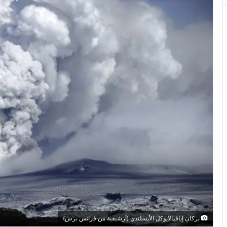
بركان إيافيالايوكل الأيسلندي (أرشيفية من فرانس برس)