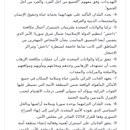
التهديدات،
وفق
مفهوم
“
الجميع
من
أجل
الفرد،
والفرد
من
أجل
الجميع
“.
4-
يجدد
البلدان
التأكيد
على
تعهداتهما
بحماية
حياة
وحقوق
الإنسان
والمجتمعات
الدينية
والعرقية
.
5-
تركيا
والولايات
المتحدة
ملتزمتان
باستمرار
أعمال
مكافحة
“
داعش
” (
تنظيم
الدولة
الإسلامية
)
شمال
شرق
سوريا؛
الأمر
الذي
يتضمن
أيضا
التنسيق
المناسب
بشأن
الأشخاص
المهجرين
من
المناطق
التي
كانت
سابقا
خاضعة
لسيطرة
“
داعش
”
ومراكز
الاحتجاز
.
6-
تتفق
تركيا
والولايات
المتحدة
على
أن
عمليات
مكافحة
الإرهاب
يجب
أن
تستهدف
الإرهابيين
وحدهم
ومخابئهم
ومآويهم
ومواقعهم
والأسلحة
والمركبات
والمعدات
.
7-
يتعهد
الجانب
التركي
بتأمين
حياة
وسلامة
السكان
في
جميع
الأماكن
المأهولة
الواقعة
ضمن
المنطقة
الآمنة
التي
تسيطر
عليها
القوات
التركية،
ويؤكد
أنه
سيولي
أقصى
درجات
الاهتمام
لتجنب
الإضرار
بالمدنيين
والبنية
التحتية
.
8-
يجدد
البلدان
التزامهما
بوحدة
سوريا
وسلامة
أراضيها
وبالحل
السياسي
الذي
تقوده
الأمم
المتحدة،
الرامي
إلى
إنهاء
الصراع
السوري
وفقا
للقرار
2254
الصادر
عن
مجلس
الأمن
.
9-
يتفق
الجانبان
على
استمرار
أهمية
وفعالية
إنشاء
منطقة
آمنة
لضمان
القضاء
على
الهواجس
والمخاوف
المتعلقة
بالأمن
القومي