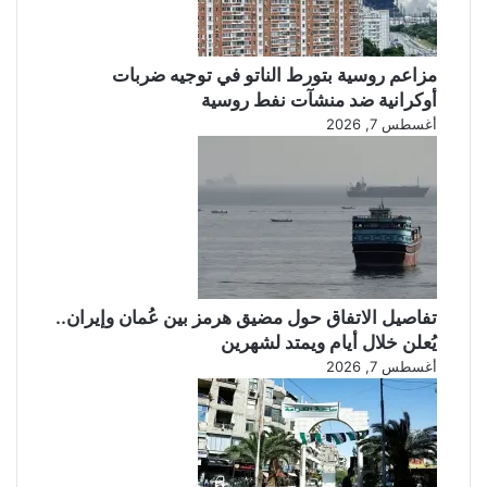
إ
ر
ه
مزاعم روسية بتورط الناتو في توجيه ضربات
ا
أوكرانية ضد منشآت نفط روسية
ب
ي
أغسطس 7, 2026
ة
ت
ض
م
ب
ع
ض
ا
تفاصيل الاتفاق حول مضيق هرمز بين عُمان وإيران..
ل
يُعلن خلال أيام ويمتد لشهرين
ش
أغسطس 7, 2026
ي
و
ع
ي
ي