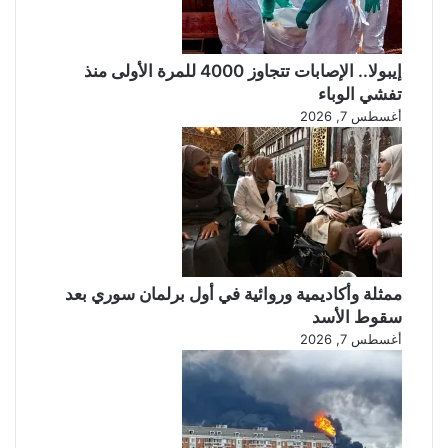
ن
و
تُ
ر
ح
ي
إيبولا.. الإصابات تتجاوز 4000 للمرة الأولى منذ
ب
ا
تفشي الوباء
ي
ل
أغسطس 7, 2026
د
ل
ا
ع
ع
ر
ش
ا
ل
ق
أ
ل
ن
م
ا
ح
ل
ا
ممثلة وأكاديمية وروائية في أول برلمان سوري بعد
ج
ك
سقوط الأسد
م
م
أغسطس 7, 2026
ا
ت
ع
ه
ة
م
ا
!
ل