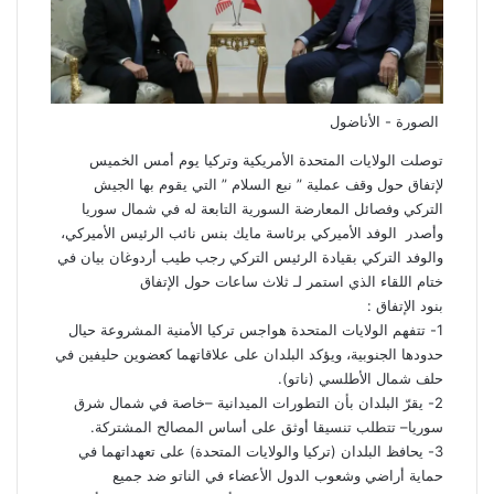
الصورة - الأناضول
توصلت
الولايات
المتحدة
الأمريكية
وتركيا
يوم
أمس
الخميس
لإتفاق
حول
وقف
عملية
”
نبع
السلام
”
التي
يقوم
بها
الجيش
التركي
وفصائل
المعارضة
السورية
التابعة
له
في
شمال
سوريا
وأصدر
الوفد
الأميركي
برئاسة
مايك
بنس
نائب
الرئيس
الأميركي،
والوفد
التركي
بقيادة
الرئيس
التركي
رجب
طيب
أردوغان
بيان
في
ختام
اللقاء
الذي
استمر
لـ
ثلاث
ساعات
حول
الإتفاق
بنود
الإتفاق
:
1-
تتفهم
الولايات
المتحدة
هواجس
تركيا
الأمنية
المشروعة
حيال
حدودها
الجنوبية،
ويؤكد
البلدان
على
علاقاتهما
كعضوين
حليفين
في
حلف
شمال
الأطلسي
(
ناتو
).
2-
يقرّ
البلدان
بأن
التطورات
الميدانية
–
خاصة
في
شمال
شرق
سوريا
–
تتطلب
تنسيقا
أوثق
على
أساس
المصالح
المشتركة
.
3-
يحافظ
البلدان
(
تركيا
والولايات
المتحدة
)
على
تعهداتهما
في
حماية
أراضي
وشعوب
الدول
الأعضاء
في
الناتو
ضد
جميع