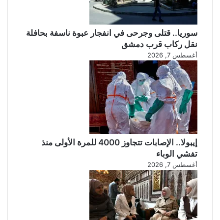
ن
ا
ل
س
سوريا.. قتلى وجرحى في انفجار عبوة ناسفة بحافلة
ا
نقل ركاب قرب دمشق
ب
أغسطس 7, 2026
ق
ي
ن
!
إيبولا.. الإصابات تتجاوز 4000 للمرة الأولى منذ
تفشي الوباء
أغسطس 7, 2026