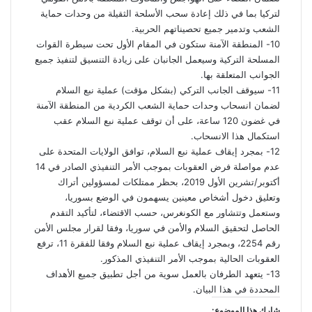
لتركيا
بما
في
ذلك
إعادة
سحب
الأسلحة
الثقيلة
من
وحدات
حماية
الشعب
وتدمير
جميع
تحصيناتهم
الحربية
.
10-
المنطقة
الآمنة
ستكون
في
المقام
الأول
تحت
سيطرة
القوات
المسلحة
التركية
وسيعمل
الجانبان
على
زيادة
التنسيق
لتنفيذ
جميع
الجوانب
المتعلقة
بها
.
11-
سيوقف
الجانب
التركي
(
بشكل
مؤقت
)
عملية
نبع
السلام
لضمان
انسحاب
وحدات
حماية
الشعب
الكردية
من
المنطقة
الآمنة
في
غضون
120
ساعة،
على
أن
توقف
عملية
نبع
السلام
عقب
استكمال
هذا
الانسحاب
.
12-
بمجرد
إيقاف
عملية
نبع
السلام،
توافق
الولايات
المتحدة
على
عدم
مواصلة
فرض
العقوبات
بموجب
الأمر
التنفيذي
الصادر
في
14
أكتوبر
/
تشرين
الأول
2019
،
بحظر
ممتلكات
لمسؤولين
أتراك
وتعليق
دخول
أشخاص
معينين
يسهمون
في
الوضع
بسوريا،
وستعمل
وتتشاور
مع
الكونغرس،
حسب
الاقتضاء،
لتأكيد
التقدم
الحاصل
لتحقيق
السلام
والأمن
في
سوريا،
وفقا
لقرار
مجلس
الأمن
رقم
2254
،
وبمجرد
إيقاف
عملية
نبع
السلام
وفقا
للفقرة
11
،
ترفع
العقوبات
الحالية
بموجب
الأمر
التنفيذي
المذكور
.
13-
يتعهد
الطرفان
بالعمل
سوية
من
أجل
تطبيق
جميع
الأهداف
المحددة
في
هذا
البيان
.
شارك هذا الموضوع: