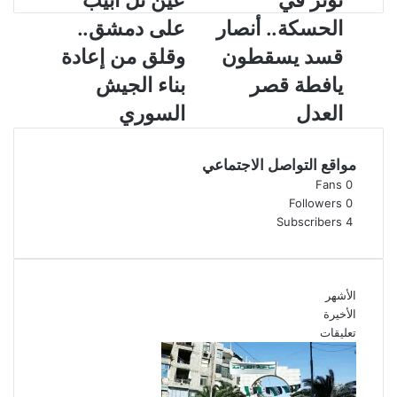
توتر في
عين تل أبيب
و
ي
الحسكة.. أنصار
على دمشق..
ت
ن
ر
ت
قسد يسقطون
وقلق من إعادة
ف
ل
يافطة قصر
بناء الجيش
ي
أ
ا
ب
العدل
السوري
ل
ي
ح
ب
س
ع
مواقع التواصل الاجتماعي
ك
ل
Fans
0
ة
ى
Followers
0
.
د
Subscribers
4
.
م
أ
ش
ن
ق
ص
.
الأشهر
ا
.
الأخيرة
ر
و
تعليقات
ق
ق
س
ل
د
ق