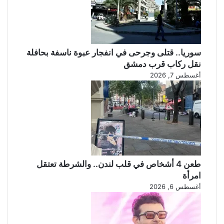
ي
م
س
ن
ق
إ
ط
ع
و
ا
سوريا.. قتلى وجرحى في انفجار عبوة ناسفة بحافلة
ن
د
نقل ركاب قرب دمشق
ي
ة
أغسطس 7, 2026
ا
ب
ف
ن
ط
ا
ة
ء
ق
ا
ص
ل
ر
ج
ا
ي
ل
ش
طعن 4 أشخاص في قلب لندن.. والشرطة تعتقل
ع
ا
امرأة
د
ل
أغسطس 6, 2026
ل
س
و
ر