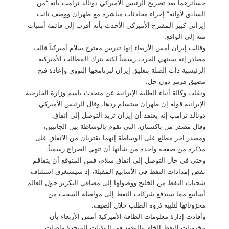
خسائرهما بعد تصريح الرئيس الأميركي دونالد ترامب بأنه “من
السابق لأوانه” إجراء محادثات مباشرة مع طهران ووصف نائب
إيراني كبير المقترح الأميركي الأحدث بأنه أقرب إلى قائمة أمنيات
منه إلى الواقع.
وقالت إيران أمس الأربعاء إنها تدرس مقترح سلام أميركياً قالت
مصادر إنه سينهي الحرب رسمياً لكنه يترك المطالب الأميركية
الرئيسية ذات الصلة بتعليق إيران لبرنامجها النووي وإعادة فتح
مضيق هرمز دون حل.
ونقلت وكالة أنباء الطلبة الإيرانية عن متحدث باسم وزارة الخارجية
الإيرانية قوله إن طهران ستسلم ردها. وقال الرئيس الأميركي
دونالد ترامب إنه يعتقد أن إيران تريد التوصل إلى اتفاق.
وقال مصدر من باكستان، التي تقوم بالوساطة بين الجانبين،
ومصدر آخر مطلع على الوساطة إنهما يقتربان من الاتفاق على
مذكرة من صفحة واحدة من شأنها أن تنهي الصراع رسمياً.
وحتى في حال التوصل إلى اتفاق سلام، فمن المتوقع أن يتفاقم
نقص إمدادات النفط في الأسابيع المقبلة، إذ سيستغرق استئناف
شحنات النفط من الخليج ووصولها إلى مصافي التكرير حول العالم
أسابيع مما سيدفع شركات النفط إلى مواصلة السحب من
مخزوناتها لتلبية ذروة الطلب خلال الصيف.
وأفادت إدارة معلومات الطاقة الأميركية أمس الأربعاء بأن
مخزونات النفط الخام والوقود في الولايات المتحدة واصلت