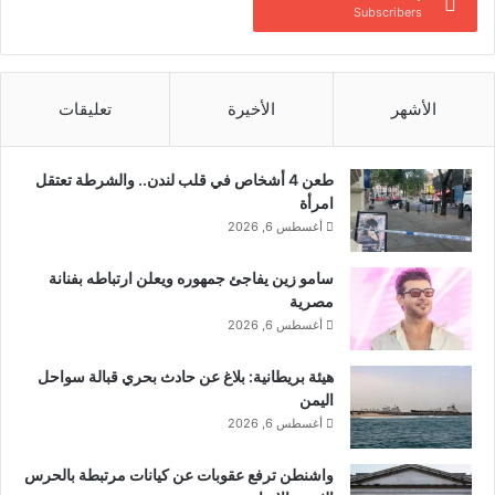
ك
Subscribers
ض
ي
س
ع
ل
ن
ا
ص
الأشهر
الأخيرة
تعليقات
م
ر
ة
ي
ي
طعن 4 أشخاص في قلب لندن.. والشرطة تعتقل
ه
امرأة
ا
أغسطس 6, 2026
ج
م
سامو زين يفاجئ جمهوره ويعلن ارتباطه بفنانة
ا
مصرية
ل
ع
أغسطس 6, 2026
ر
ب
هيئة بريطانية: بلاغ عن حادث بحري قبالة سواحل
:
اليمن
ل
أغسطس 6, 2026
ي
س
واشنطن ترفع عقوبات عن كيانات مرتبطة بالحرس
و