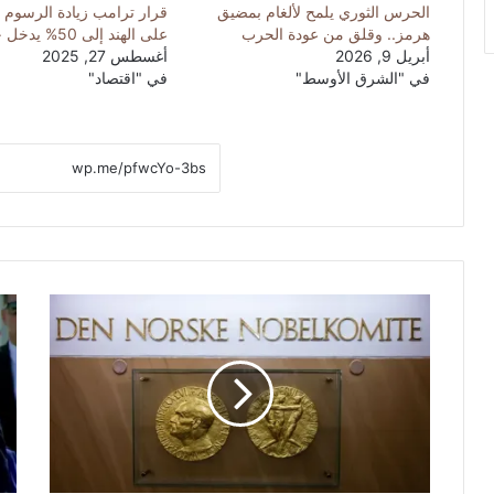
الحرس الثوري يلمح لألغام بمضيق
قرار ترامب زيادة الرسوم 
هرمز.. وقلق من عودة الحرب
على الهند إلى 50% يدخل حيز التنفيذ
أبريل 9, 2026
أغسطس 27, 2025
في "الشرق الأوسط"
في "اقتصاد"
ر
ت
س
ر
م
ا
ي
م
ا
ب
.
ي
.
ز
إ
و
ع
ر