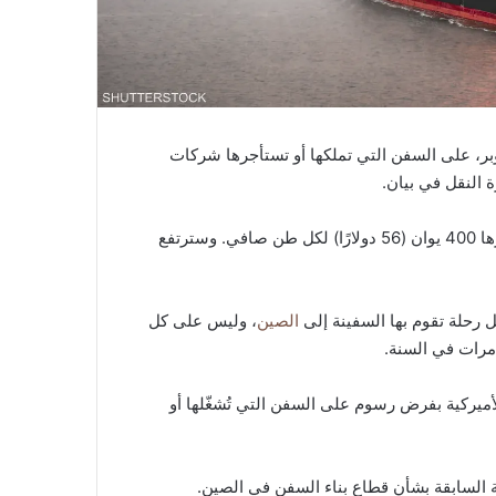
ه الرسوم اعتبارا من الثلاثاء المقبل الموافق 14 أكتوبر، على السفن التي تملكها أو تستأجرها شركات
 النقل في بيان.
التي تصل إلى الصين رسوم قدرها 400 يوان (56 دولارًا) لكل طن صافي. وسترتفع
 رحلة تقوم بها السفينة إلى
الصين
، وليس على كل
مرات في السنة.
أميركية بفرض رسوم على السفن التي تُشغّلها أو
كية السابقة بشأن قطاع بناء السفن في الصين.