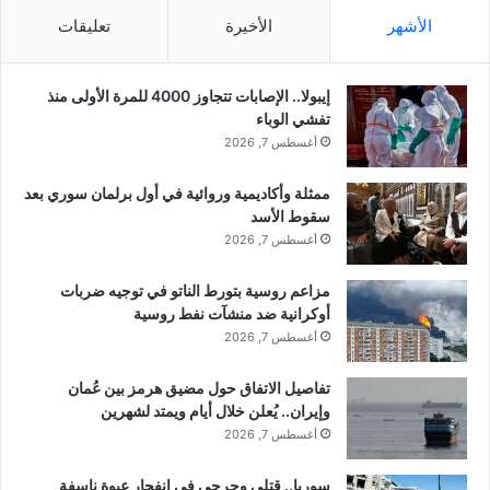
ة
أ
الأشهر
الأخيرة
تعليقات
ا
ر
ل
د
ق
و
إيبولا.. الإصابات تتجاوز 4000 للمرة الأولى منذ
ا
غ
تفشي الوباء
ت
ا
أغسطس 7, 2026
ل
ن
ا
ي
ل
ممثلة وأكاديمية وروائية في أول برلمان سوري بعد
ص
أ
سقوط الأسد
ل
ش
ت
أغسطس 7, 2026
ق
و
ر
ن
مزاعم روسية بتورط الناتو في توجيه ضربات
س
أوكرانية ضد منشآت نفط روسية
ل
أغسطس 7, 2026
ل
ق
تفاصيل الاتفاق حول مضيق هرمز بين عُمان
ا
وإيران.. يُعلن خلال أيام ويمتد لشهرين
ء
أغسطس 7, 2026
ق
سوريا.. قتلى وجرحى في انفجار عبوة ناسفة