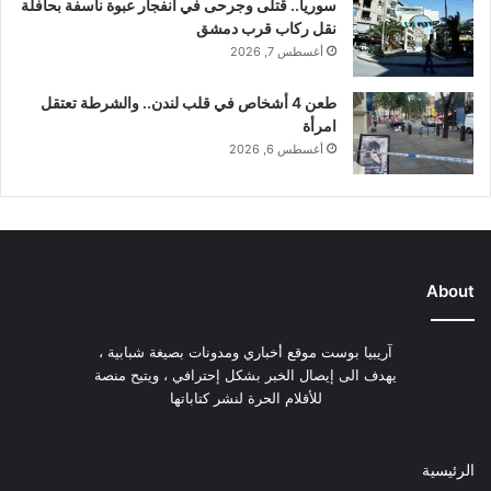
سوريا.. قتلى وجرحى في انفجار عبوة ناسفة بحافلة
نقل ركاب قرب دمشق
أغسطس 7, 2026
طعن 4 أشخاص في قلب لندن.. والشرطة تعتقل
امرأة
أغسطس 6, 2026
About
آريبيا بوست موقع أخباري ومدونات بصيغة شبابية ،
يهدف الى إيصال الخبر بشكل إحترافي ، ويتيح منصة
للأقلام الحرة لنشر كتاباتها
الرئيسية