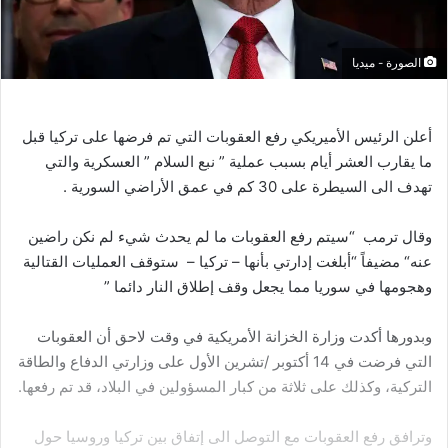
الصورة - ميديا
أعلن
الرئيس
الأميريكي
رفع
العقوبات
التي
تم
فرضها
على
تركيا
قبل
ما
يقارب
العشر
أيام
بسبب
عملية
”
نبع
السلام
”
العسكرية
والتي
تهدف
الى
السيطرة
على
30
كم
في
عمق
الأراضي
السورية
.
وقال
ترمب
“
سيتم
رفع
العقوبات
ما
لم
يحدث
شيء
لم
نكن
راضين
عنه
“
مضيفاً
“
أبلغت
إدارتي
بأنها
–
تركيا
–
ستوقف
العمليات
القتالية
وهجومها
في
سوريا
مما
يجعل
وقف
إطلاق
النار
دائما
”
وبدورها
أكدت
وزارة
الخزانة
الأمريكية
في
وقت
لاحق
أن
العقوبات
التي
فرضت
في
14
أكتوبر
/
تشرين
الأول
على
وزارتي
الدفاع
والطاقة
التركية،
وكذلك
على
ثلاثة
من
كبار
المسؤولين
في
البلاد،
قد
تم
رفعها
.
وترافق
رفع
العقوبات
مع
التوصل
الى
إتفاق
بين
تركيا
وروسيا
حول