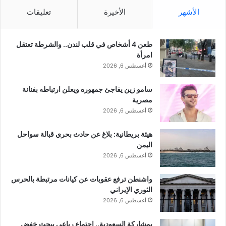
ك
الأشهر
الأخيرة
تعليقات
ل
ة
”
طعن 4 أشخاص في قلب لندن.. والشرطة تعتقل
س
امرأة
د
أغسطس 6, 2026
ا
ل
ن
سامو زين يفاجئ جمهوره ويعلن ارتباطه بفنانة
ه
مصرية
ض
أغسطس 6, 2026
ة
”
هيئة بريطانية: بلاغ عن حادث بحري قبالة سواحل
اليمن
أغسطس 6, 2026
واشنطن ترفع عقوبات عن كيانات مرتبطة بالحرس
الثوري الإيراني
أغسطس 6, 2026
بمشاركة السعودية.. اجتماع رباعي يبحث خفض