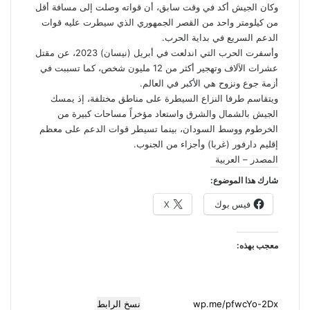
وكان الجيش أكد في وقت سابق، أن قواته وصلت إلى مسافة أقل
من كيلومتر واحد من القصر الجمهوري الذي سيطرت عليه قوات
الدعم السريع في بداية الحرب.
وأسفرت الحرب التي اندلعت في أبريل (نيسان) 2023، عن مقتل
عشرات الآلاف وتهجير أكثر من 12 مليون شخص، كما تسببت في
أزمة جوع ونزوح هي الأكبر في العالم.
ويتقاسم طرفا النزاع السيطرة على مناطق مختلفة، إذ يمسك
الجيش بالشمال والشرق واستعاد مؤخراً مساحات كبيرة من
الخرطوم ووسط السودان، بينما تسيطر قوات الدعم على معظم
إقليم دارفور (غربا) وأجزاء من الجنوب.
المصدر – العربية
شارك هذا الموضوع:
فيس بوك
X
معجب بهذه:
نسخ الرابط