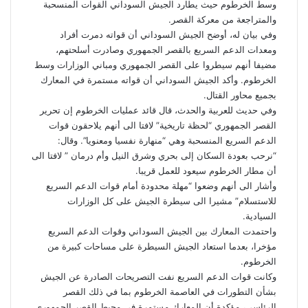
وسط الخرطوم حيث يطارد الجيش السوداني القوات المنسحبة
والمتراجعة من معركة القصر.
وفي بيان له، أوضح الجيش السوداني أن قواته دمرت أفراد
ومعدات الدعم السريع بالقصر الجمهوري وصادرت أسلحتهم،
مضيفا أنهم سيطروا على القصر الجمهوري ومباني الوزارات وسط
الخرطوم. وأكد الجيش السوداني أن قواته مستمرة في المعارك
بجميع محاور القتال.
وفي حديث للعربية والحدث، قال قائد عمليات الخرطوم إن تحرير
القصر الجمهوري “لحظة تاريخية” لافتا الى أنهم يلاحقون قوات
الدعم السريع المنسحبة وهي “منهارة نفسيا ومعنويا”. وقال:
“نرحب بعودة السكان إلى بحري وشرق النيل وأم درمان ” لافتا الى
أن مطار الخرطوم سيعود للعمل قريبا.
وأشار الى أنهم وضعوا “مهلة محدودة أمام قوات الدعم السريع
للاستسلام” مشيرا الى سيطرة الجيش على كل الوزارات
السيادية.
واحتمدت المعارك بين الجيش السوداني وقوات الدعم السريع
مؤخرا، بعدما استعاد الجيش السيطرة على مساحات كبيرة من
الخرطوم.
وكانت قوات الدعم السريع نفت التصريحات الصادرة عن الجيش
بشأن التطورات في العاصمة الخرطوم بما في ذلك القصر
الرئاسي، مؤكدة أن المعارك مستمرة في محيط القصر الجمهوري