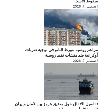
سقوط الأسد
إ
ت
أغسطس 7, 2026
ط
س
ل
و
ا
غ
ق
ي
ا
ع
ل
ر
أ
ب
س
ع
مزاعم روسية بتورط الناتو في توجيه ضربات
ر
ن
أوكرانية ضد منشآت نفط روسية
ى
ق
أغسطس 7, 2026
ل
ق
ه
تفاصيل الاتفاق حول مضيق هرمز بين عُمان وإيران..