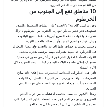
من التقدم ضد قوات الدعم السريع.
10 مناطق تقع إلى الجنوب من
الخرطوم
وفق مراسل “العربية” و”الحدث” فإن عمليات التمشيط والتمدد
تستهدف نحو عشر مناطق تقع إلى الجنوب من الخرطوم لا تزال
تتحرك فيها قوات للدعم السريع أبرزها منطقة الشيخ الياقوت
وجبل الأولياء والنعيم الجديد وأراك صالح والجديد الثورة.
وحسب معلومات حصلت عليها العربية والحدث فإن مسار المعارك
في الخرطوم قد يشهد متغيرات مهمة مرتبطة بتحرك مختلف
القوات المتأهبة لدخول الخرطوم عبر أكثر من محور في عملية
تستهدف إعلان عاصمة البلاد خالية من قوات الدعم السريع خلال
الأيام المقبلة.
تأتي هذه التطورات الميدانية المتسارعة بعيد إعلان قائد سلاح
المدرعات اللواء دكتور ركن نصر الدين عبد الفتاح أن القوات
المسلحة بدأت المرحلة الأخيرة من القضاء على قوات الدعم
السريع.
وخلال الأشهر الماضية، احتدمت الاشتباكات بين قوات الدعم
السريع والجيش في الخرطوم بعدما استعاد الأخير السيطرة على
عدد من المناطق التي كان قد خسرها في بداية الحرب.