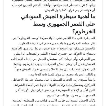
وبأنها لا تزال تسيطر على مواقعها. وأضاف الدعم السريع في بيان
أن قواته لم يتم عزلها كما يقول الجيش.
ما أهمية سيطرة الجيش السوداني
على القصر الجمهوري وسط
الخرطوم؟
السيطرة على هذا القصر تعني انتهاء معركة “وسط الخرطوم” في
ظل موقعه الجغرافي وما يلعبه من حسم في خارطة المعارك.
فالجيش سيتمكن من استخدام عدة جسور تربط بين مدن العاصمة
وستتاح له الحركة عبر جسري السلاح الطبي والفتيحاب الرابطين
بين الخرطوم وأم درمان، كما سيتمكن الجيش من إدخال الإمدادات
العسكرية من أم درمان لسلاح المدرعات جنوب الخرطوم. وطبعا
فإن دخول الإمدادات إلى هذا السلاح ستعني تحرك الجيش جنوباً
وبالتالي استرداد مجمع اليرموك للصناعات الدفاعية.
وأيضاً سيؤدي إلى التحرك للسيطرة على معسكر شرطة الاحتياطي
المركزي ومعسكر طيبة وكذلك التوغل جنوبا عبر الضفة الشرقية
للنيل الأبيض لإحكام السيطرة على جسر خزان جبل الأولياء آخر
الجسور التي يتحرك بها الدعم السريع.
وكان الجيش السوداني حرّك، الاثنين، كتائب من المنطقة الجنوبية
لتنضم للقوات المتواجدة في وسط الخرطوم من أجل إحراز المزيد