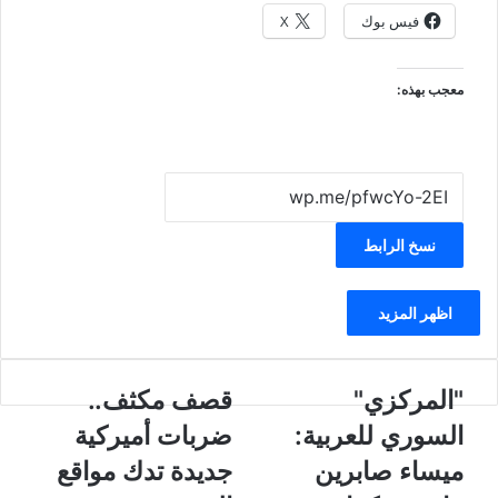
فيس بوك
X
معجب بهذه:
نسخ الرابط
اظهر المزيد
"
"المركزي"
ق
قصف مكثف..
ا
ص
السوري للعربية:
ضربات أميركية
ل
ف
م
م
ميساء صابرين
جديدة تدك مواقع
ر
ك