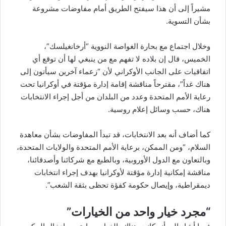
مشيراً إلى أن هذا سيفتح الطريق أمام مفاوضات مشروعة
بشأن التسوية.
وخلال اجتماع مع بحارة الغواصة النووية “أرخانغيلسك”،
الخميس، قال إن بلاده لا تفهم مع من ينبغي لها أن توقع أي
اتفاقيات على الجانب الأوكراني لأن “زعماء آخرين سيأتون إلى
هناك غداً”، مقترحاً مناقشة إقامة إدارة مؤقتة في أوكرانيا تحت
رعاية الأمم المتحدة وعدد من البلدان من أجل إجراء الانتخابات
هناك، حسب وسائل إعلام روسية.
كما أضاف أنه بعد الانتخابات، قد تبدأ المفاوضات بشأن معاهدة
السلام، “ومن الممكن، برعاية الأمم المتحدة والولايات المتحدة،
وبالتعاون مع الدول الأوروبية، وبالطبع مع شركائنا وأصدقائنا،
مناقشة إمكانية إدارة مؤقتة ل
أوكرانيا
بهدف إجراء انتخابات
ديمقراطية، وإيصال حكومة كفؤة تحظى بثقة الشعب”.
“مجرد خيار واحد من الخيارات”