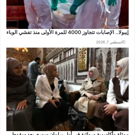
ا
ت
ء
د
ص
ك
ا
م
ب
و
إيبولا.. الإصابات تتجاوز 4000 للمرة الأولى منذ تفشي الوباء
ر
ا
ي
ق
أغسطس 7, 2026
ن
ع
غ
ا
ا
ل
د
ح
ر
و
ت
ث
ب
ي
ك
ي
ف
ن
ا
ء
ة
د
و
ممثلة وأكاديمية وروائية في أول برلمان سوري بعد سقوط
ن