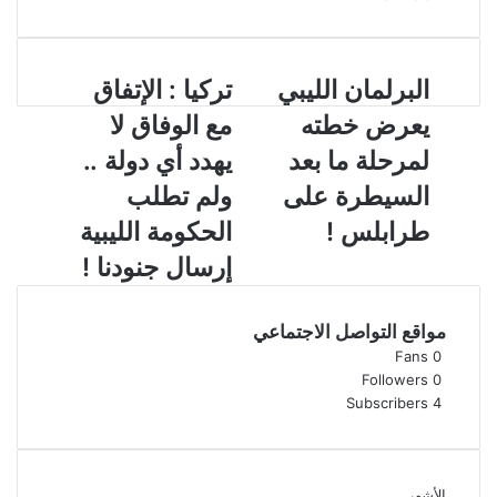
ا
البرلمان الليبي
ت
تركيا : الإتفاق
ل
ر
يعرض خطته
مع الوفاق لا
ب
ك
ر
ي
لمرحلة ما بعد
يهدد أي دولة ..
ل
ا
السيطرة على
ولم تطلب
م
:
ا
ا
طرابلس !
الحكومة الليبية
ن
ل
إرسال جنودنا !
ا
إ
ل
ت
ل
ف
مواقع التواصل الاجتماعي
ي
ا
Fans
0
ب
ق
Followers
0
ي
م
Subscribers
4
ي
ع
ع
ا
ر
ل
ض
و
الأشهر