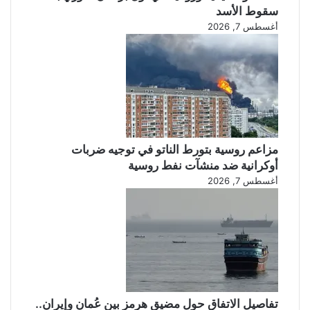
سقوط الأسد
ع
ل
أغسطس 7, 2026
ل
ب
ى
ا
ط
ل
ر
ح
ا
ك
ب
و
ل
م
س
ة
!
ا
مزاعم روسية بتورط الناتو في توجيه ضربات
ل
أوكرانية ضد منشآت نفط روسية
ل
أغسطس 7, 2026
ي
ب
ي
ة
إ
ر
س
ا
تفاصيل الاتفاق حول مضيق هرمز بين عُمان وإيران..
ل