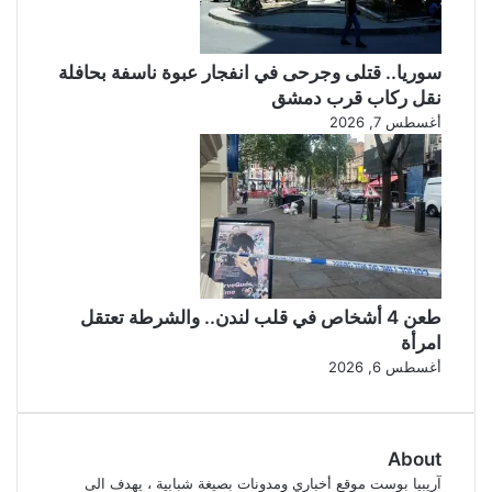
سوريا.. قتلى وجرحى في انفجار عبوة ناسفة بحافلة
نقل ركاب قرب دمشق
أغسطس 7, 2026
طعن 4 أشخاص في قلب لندن.. والشرطة تعتقل
امرأة
أغسطس 6, 2026
About
آريبيا بوست موقع أخباري ومدونات بصيغة شبابية ، يهدف الى