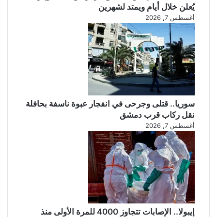
يُعلن خلال أيام ويمتد لشهرين
ج
ن
أغسطس 7, 2026
و
د
ن
ا
!
سوريا.. قتلى وجرحى في انفجار عبوة ناسفة بحافلة
نقل ركاب قرب دمشق
أغسطس 7, 2026
إيبولا.. الإصابات تتجاوز 4000 للمرة الأولى منذ