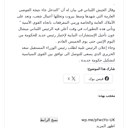
.
وقال
الجيش
اللبناني
في
بيان
له
أن
“
التدخل
جاء
نتيجة
الفوضى
العارمة
التي
شهدها
وسط
بيروت
وتخللها
أعمال
شغب،
وتعد
على
الأملاك
العامة
والخاصة
ورمي
المفرقعات
باتجاه
القوى
الأمنية
”
وتأتي
هذه
التطورات
في
وقت
أعلن
فيه
الرئيس
اللبناني
ميشال
عون
تأجيل
الإستشارات
النيابية
لإختيار
رئيس
جديد
للحكومة
من
اليوم
الإثنين
حتى
يوم
الخميس
القادم
.
وجاء
إعلان
الرئيس
تلبية
لطلب
رئيس
الوزراء
المستقيل
سعد
الحريري
الذي
يسعى
للتوصل
الى
توافق
بين
القوى
السياسية
لتشكيل
حكومة
جديدة
.
شارك هذا الموضوع:
فيس بوك
X
معجب بهذه:
نسخ الرابط
اظهر المزيد