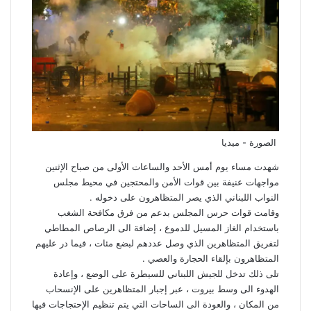
الصورة - ميديا
شهدت
مساء
يوم
أمس
الأحد
والساعات
الأولى
من
صباح
الإثنين
مواجهات
عنيفة
بين
قوات
الأمن
والمحتجين
في
محيط
مجلس
النواب
اللبناني
الذي
يصر
المتظاهرون
على
دخوله
.
وقامت
قوات
حرس
المجلس
بدعم
من
فرق
مكافحة
الشغب
باستخدام
الغاز
المسيل
للدموع
،
إضافة
الى
الرصاص
المطاطي
لتفريق
المتظاهرين
الذي
وصل
عددهم
لبضع
مئات
،
فيما
در
عليهم
المتظاهرون
بإلقاء
الحجارة
والعصي
.
تلى
ذلك
تدخل
للجيش
اللبناني
للسيطرة
على
الوضع
،
وإعادة
الهدوء
الى
وسط
بيروت
،
عبر
إجبار
المتظاهرين
على
الإنسحاب
من
المكان
،
والعودة
الى
الساحات
التي
يتم
تنظيم
الإحتجاجات
فيها