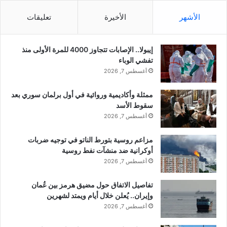
ل
ا
الأشهر
الأخيرة
تعليقات
ح
ل
ك
ط
و
ا
إيبولا.. الإصابات تتجاوز 4000 للمرة الأولى منذ
م
ئ
تفشي الوباء
ة
ر
أغسطس 7, 2026
ب
ة
ع
ا
د
ممثلة وأكاديمية وروائية في أول برلمان سوري بعد
ل
ف
سقوط الأسد
أ
ش
و
أغسطس 7, 2026
ل
ك
ا
ر
مزاعم روسية بتورط الناتو في توجيه ضربات
ل
ا
أوكرانية ضد منشآت نفط روسية
ج
ن
أغسطس 7, 2026
م
ي
ل
ة
تفاصيل الاتفاق حول مضيق هرمز بين عُمان
ي
ق
وإيران.. يُعلن خلال أيام ويمتد لشهرين
ر
أغسطس 7, 2026
ب
ط