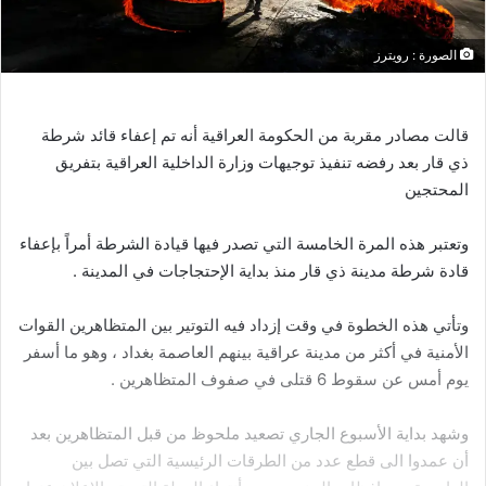
الصورة : رويترز
قالت
مصادر
مقربة
من
الحكومة
العراقية
أنه
تم
إعفاء
قائد
شرطة
ذي
قار
بعد
رفضه
تنفيذ
توجيهات
وزارة
الداخلية
العراقية
بتفريق
المحتجين
وتعتبر
هذه
المرة
الخامسة
التي
تصدر
فيها
قيادة
الشرطة
أمراً
بإعفاء
قادة
شرطة
مدينة
ذي
قار
منذ
بداية
الإحتجاجات
في
المدينة
.
وتأتي
هذه
الخطوة
في
وقت
إزداد
فيه
التوتير
بين
المتظاهرين
القوات
الأمنية
في
أكثر
من
مدينة
عراقية
بينهم
العاصمة
بغداد
،
وهو
ما
أسفر
يوم
أمس
عن
سقوط
6
قتلى
في
صفوف
المتظاهرين
.
وشهد
بداية
الأسبوع
الجاري
تصعيد
ملحوظ
من
قبل
المتظاهرين
بعد
أن
عمدوا
الى
قطع
عدد
من
الطرقات
الرئيسية
التي
تصل
بين