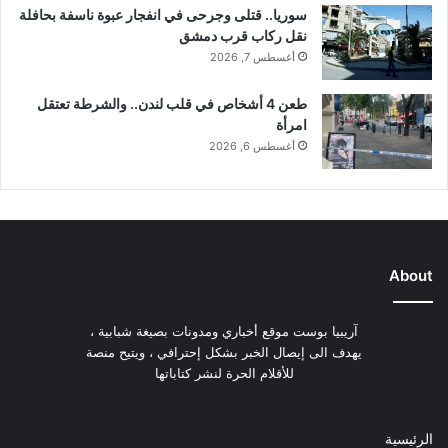
سوريا.. قتلى وجرحى في انفجار عبوة ناسفة بحافلة
نقل ركاب قرب دمشق
أغسطس 7, 2026
طعن 4 أشخاص في قلب لندن.. والشرطة تعتقل
امرأة
أغسطس 6, 2026
About
آريبيا بوست موقع أخباري ومدونات بصيغة شبابية ،
يهدف الى إيصال الخبر بشكل إحترافي ، ويتيح منصة
للأقلام الحرة لنشر كتاباتها
الرئيسية