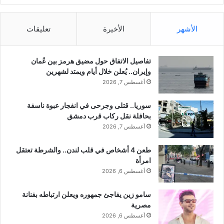
ا
ا
تمديد المفاوضات اللبنانية
ق
الإسرائيلية ليوم إضافي
ا
يونيو 26, 2026
الأشهر
الأخيرة
تعليقات
ت
في "الشرق الأوسط"
ا
ل
تفاصيل الاتفاق حول مضيق هرمز بين عُمان
س
وإيران.. يُعلن خلال أيام ويمتد لشهرين
ي
نسخ الرابط
أغسطس 7, 2026
ا
ح
سوريا.. قتلى وجرحى في انفجار عبوة ناسفة
ي
بحافلة نقل ركاب قرب دمشق
ة
ل
أغسطس 7, 2026
م
و
طعن 4 أشخاص في قلب لندن.. والشرطة تعتقل
ا
امرأة
ط
أغسطس 6, 2026
ن
ي
سامو زين يفاجئ جمهوره ويعلن ارتباطه بفنانة
7
مصرية
د
أغسطس 6, 2026
و