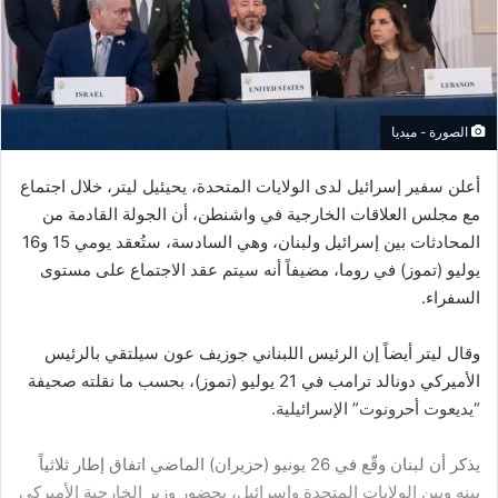
الصورة - ميديا
أعلن سفير إسرائيل لدى الولايات المتحدة، يحيئيل ليتر، خلال اجتماع
مع مجلس العلاقات الخارجية في واشنطن، أن الجولة القادمة من
المحادثات بين إسرائيل ولبنان، وهي السادسة، ستُعقد يومي 15 و16
يوليو (تموز) في روما، مضيفاً أنه سيتم عقد الاجتماع على مستوى
السفراء.
وقال ليتر أيضاً إن الرئيس اللبناني جوزيف عون سيلتقي بالرئيس
الأميركي دونالد ترامب في 21 يوليو (تموز)، بحسب ما نقلته صحيفة
“يديعوت أحرونوت” الإسرائيلية.
يذكر أن لبنان وقّع في 26 يونيو (حزيران) الماضي اتفاق إطار ثلاثياً
بينه وبين الولايات المتحدة وإسرائيل، بحضور وزير الخارجية الأميركي