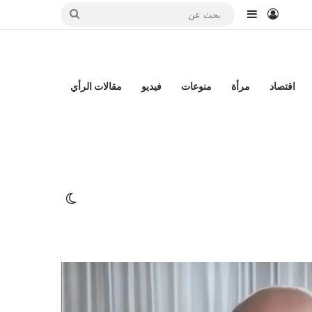
تسجيل الدخول
إضافة عمود جانبي
بحث
عن
اقتصاد
مرأة
منوعات
فيديو
مقالات الرأي
لفتاح الزريعي
ي غزة
الوضع المظلم
صنيع التابع للجناح العسكري لحركة