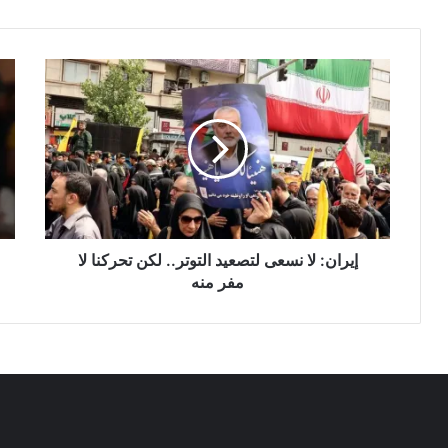
إ
"
ي
م
ر
ن
ا
ي
ن
ب
:
ك
ل
ل
ا
س
ن
ر
س
إيران: لا نسعى لتصعيد التوتر.. لكن تحركنا لا
و
ع
ر
مفر منه
ى
"
ل
.
ت
.
ص
م
ع
ن
ي
ش
د
و
ا
ر