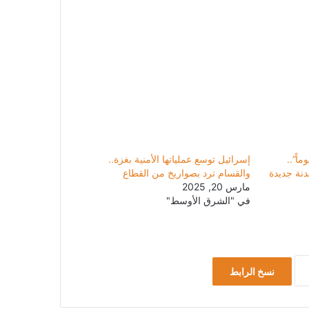
ار مؤقت لمدة 45 يوماً”..
إسرائيل توسع عملياتها الأمنية بغزة..
دنة جديدة
والقسام ترد بصواريخ من القطاع
مارس 20, 2025
في "الشرق الأوسط"
نسخ الرابط