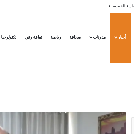
اسة الخصوصية
أخبار
مدونات
صحافة
رياضة
ثقافة وفن
تكنولوجيا
إسرائيل تعلن مقتل عبد ا
“وزير اقتصاد” حماس ف
أوضح الجيش أن الزريعي "قيادي في قسم الت
حماس"