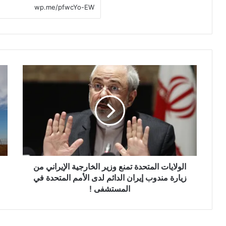
ا
ر
ل
غ
و
م
ل
ا
ا
ل
ي
ض
ا
ر
ت
ب
ا
ا
ل
الولايات المتحدة تمنع وزير الخارجية الإيراني من
ت
م
ا
زيارة مندوب إيران الدائم لدى الأمم المتحدة في
ت
ل
المستشفى !
ح
ع
د
س
ة
ك