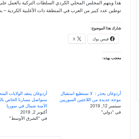
هذا
ويتهم
المجلس
المحلي
الكردي
السلطات
التركية
بالعمل
على
توطين
عدد
كبير
من
العرب
في
المنطقة
ذات
الأغلبية
الكردية
–
ب
شارك هذا الموضوع:
فيس بوك
X
معجب بهذه:
أردوغان يحذر : لا نستطيع استقبال
أردوغان ينتقد الولايات المت
موجة جديدة من اللاجئين السوريين
سنواصل مسارنا الخاص بال
سبتمبر 12, 2019
الآمنة شمال في سوريا
في "دولي"
أكتوبر 2, 2019
في "الشرق الأوسط"