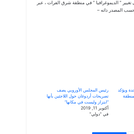
تغيير
”
الديموغرافيا
”
في
منطقة
شرق
الفرات
،
عبر
حسب
المصدر
ذاته
–
حدة ويؤكد
رئيس المجلس الأوروبي يصف
منطقة
تصريحات أردوغان حول اللاجئين بأنها
“ابتزاز وليست في مكانها“
أكتوبر 11, 2019
في "دولي"