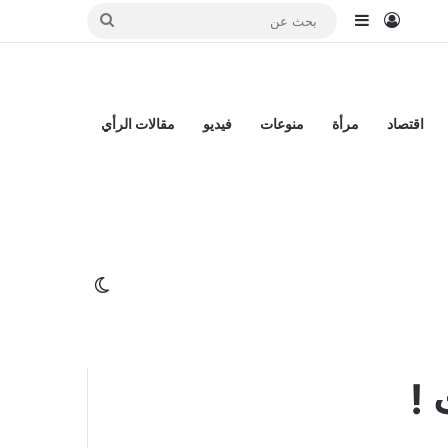
تسجيل الدخول
إضافة عمود جانبي
بحث
عن
اقتصاد
مرأة
منوعات
فيديو
مقالات الرأي
أردوغان : يمكننا إعادة 3 ملايين لاجئ سوري
الوضع المظلم
لـ توطين ” العرب ”
!