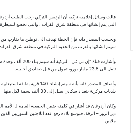
قالت
وسائل
إعلامية
تركية
أن
الرئيس
التركي
رجب
الطيب
أردوغ
التي
يتم
إنشائها
في
منطقة
شرق
الفرات
،
والتي
تخضع
لسيطرة
وبحسب
المصدر
ذاته
فإن
الخطة
تهدف
الى
توطين
ما
يقارب
من
سيتم
إنشائها
بالقرب
من
الحدود
التركية
في
منطقة
شرق
الفرات
وأشارت
قناة
“
إن
تي
في
”
التركية
أنه
سيتم
بناء
200
ألف
وحدة
س
تصل
الى
23.5
مليار
يورو،
تمول
من
قبل
صناديق
أجنبية
.
وأضاف
المصدر
ذاته
بأنه
سيتم
إنشاء
140
قرية
بطاقة
استيعابية
بلديات
مركزية
بتعداد
سكاني
يصل
إلى
30
ألف
نسمة
لكل
منها
.
وكان
أردوغان
قد
أشار
في
كلمته
ضمن
الجمعية
العامة
لـ
الأمم
ال
دير
الزور
–
الرقة،
فبوسع
بلاده
رفع
عدد
اللاجئين
السوريين
الذين
ملايين
.